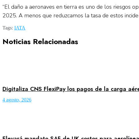
“El daño a aeronaves en tierra es uno de los riesgos op
2025. A menos que reduzcamos la tasa de estos incidente
Tags:
IATA
Noticias Relacionadas
Digitaliza CNS FlexiPay los pagos de la carga aé
4 agosto, 2026
Elevará mandato SAF de UK costos para aerolínea