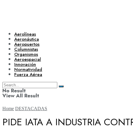
Aerolíneas
Aeronáutica
Aeropuertos
Columnistas
Organismos
Aeroespacial
Innovación
Normatividad
Fuerza Aérea
No Result
View All Result
Home
DESTACADAS
PIDE IATA A INDUSTRIA CONT
Aerolíneas