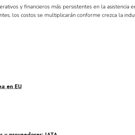
erativos y financieros más persistentes en la asistencia 
s, los costos se multiplicarán conforme crezca la indust
rea en EU
s y proveedores: IATA