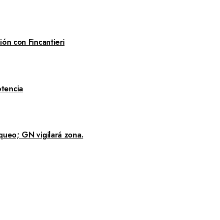
ón con Fincantieri
tencia
queo; GN vigilará zona.