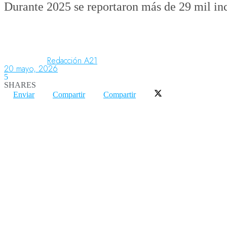
Durante 2025 se reportaron más de 29 mil inci
Aeronáutica
Redacción A21
20 mayo, 2026
Aeropuertos
5
SHARES
Enviar
Compartir
Compartir
Columnistas
Organismos
Aeroespacial
Innovación