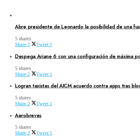
Abre presidente de Leonardo la posibilidad de una fusi
5 shares
Share
2
Tweet
1
Despega Ariane 6 con una configuración de máxima po
5 shares
Share
2
Tweet
1
Logran taxistas del AICM acuerdo contra apps tras blo
5 shares
Share
2
Tweet
1
Aerobreves
5 shares
Share
2
Tweet
1