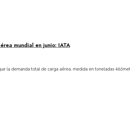
érea mundial en junio: IATA
que la demanda total de carga aérea, medida en toneladas-kilómetr