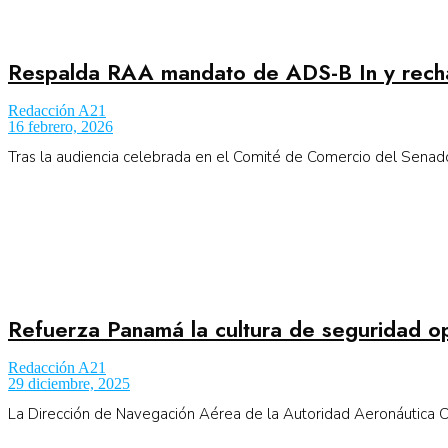
No Result
Normatividad
Respalda RAA mandato de ADS-B In y rech
View All Result
Fuerza Aérea
Redacción A21
16 febrero, 2026
Tras la audiencia celebrada en el Comité de Comercio del Senado 
No Result
View All Result
Refuerza Panamá la cultura de seguridad o
Redacción A21
29 diciembre, 2025
La Dirección de Navegación Aérea de la Autoridad Aeronáutica Ci