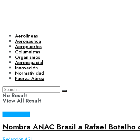
Aerolíneas
Aeronáutica
Aeropuertos
Columnistas
Organismos
Aeroespacial
Innovación
Normatividad
Fuerza Aérea
No Result
View All Result
Normatividad
Nombra ANAC Brasil a Rafael Botelho 
Aerolíneas
Redacción A21