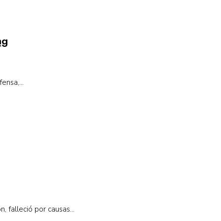
ng
nsa,...
 falleció por causas...