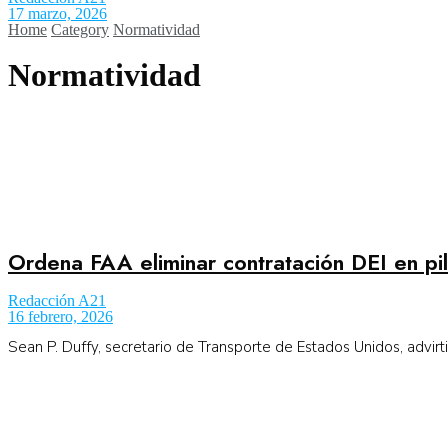
17 marzo, 2026
Home
Category
Normatividad
Aeronáutica
Normatividad
Aeropuertos
Columnistas
Ordena FAA eliminar contratación DEI en pil
Organismos
Redacción A21
16 febrero, 2026
Aeroespacial
Sean P. Duffy, secretario de Transporte de Estados Unidos, advirtió
Innovación