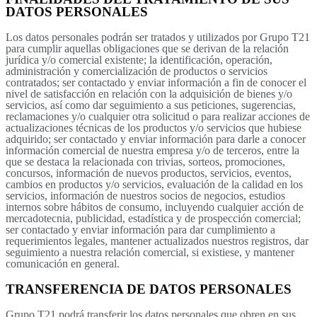
No Result
DATOS PERSONALES
Normatividad
Los datos personales podrán ser tratados y utilizados por Grupo T21
View All Result
para cumplir aquellas obligaciones que se derivan de la relación
jurídica y/o comercial existente; la identificación, operación,
Fuerza Aérea
administración y comercialización de productos o servicios
contratados; ser contactado y enviar información a fin de conocer el
nivel de satisfacción en relación con la adquisición de bienes y/o
servicios, así como dar seguimiento a sus peticiones, sugerencias,
reclamaciones y/o cualquier otra solicitud o para realizar acciones de
actualizaciones técnicas de los productos y/o servicios que hubiese
adquirido; ser contactado y enviar información para darle a conocer
información comercial de nuestra empresa y/o de terceros, entre la
que se destaca la relacionada con trivias, sorteos, promociones,
concursos, información de nuevos productos, servicios, eventos,
No Result
cambios en productos y/o servicios, evaluación de la calidad en los
servicios, información de nuestros socios de negocios, estudios
internos sobre hábitos de consumo, incluyendo cualquier acción de
mercadotecnia, publicidad, estadística y de prospección comercial;
View All Result
ser contactado y enviar información para dar cumplimiento a
requerimientos legales, mantener actualizados nuestros registros, dar
seguimiento a nuestra relación comercial, si existiese, y mantener
comunicación en general.
TRANSFERENCIA DE DATOS PERSONALES
Grupo T21 podrá transferir los datos personales que obren en sus