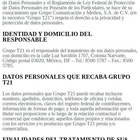
de Datos Personales y el Reglamento de Ley Federal de Protección
de Datos Personales en Posesión de los Particulares, se hace de su
conocimiento que Grupo Comunicación y Medios, S.A. de C.V. (en
lo sucesivo “Grupo T21”) respeta el derecho a la privacidad y
Aeronáutica
protección de datos personales.
IDENTIDAD Y DOMICILIO DEL
RESPONSABLE
Aeropuertos
Grupo T21 es el responsable del tratamiento de sus datos personales,
con domicilio en la calle Luz Saviñón 1707, Colonia Narvarte,
Código postal 03020, México, DF – Tel.: 8500 5787 – Fax.: 8500
Columnistas
5785.
DATOS PERSONALES QUE RECABA GRUPO
T21
Organismos
Los datos personales que Grupo T21 puede recabar incluyen
nombres, apellidos, domicilios, teléfonos de oficina y celular,
correos electrónicos, claves del registro federal de contribuyentes,
Aeroespacial
información de formas de pago; y toda aquella información que el
titular nos proporcione a lo largo de la relación contractual o
comercial que establezcan; aquellos datos propios y relacionados
con los servicios y/o productos que Grupo T21 presta y/o
Innovación
comercializa.
FINALIDADES DEL TRATAMIENTO DE SUS