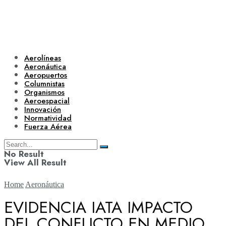
Aerolíneas
Aeronáutica
Aeropuertos
Columnistas
Organismos
Aeroespacial
Innovación
Normatividad
Fuerza Aérea
No Result
View All Result
Home
Aeronáutica
EVIDENCIA IATA IMPACTO
DEL CONFLICTO EN MEDIO
Aerolíneas