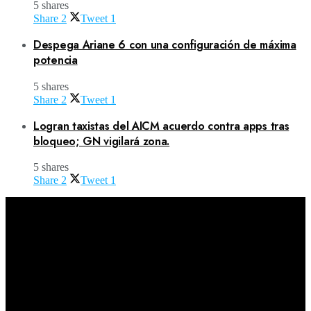
5 shares
Share
2
Tweet
1
Despega Ariane 6 con una configuración de máxima
potencia
5 shares
Share
2
Tweet
1
Logran taxistas del AICM acuerdo contra apps tras
bloqueo; GN vigilará zona.
5 shares
Share
2
Tweet
1