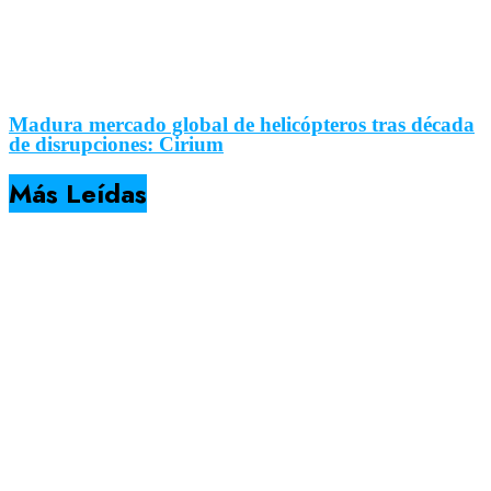
Madura mercado global de helicópteros tras década
de disrupciones: Cirium
Más Leídas