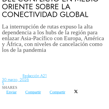
ORIENTE SOBRE LA
CONECTIVIDAD GLOBAL
Aeronáutica
La interrupción de rutas expuso la alta
dependencia a los hubs de la región para
Aeropuertos
enlazar Asia-Pacífico con Europa, América
y África, con niveles de cancelación como
los de la pandemia
Columnistas
Organismos
Redacción A21
30 marzo, 2026
Aeroespacial
5
SHARES
Enviar
Compartir
Compartir
Innovación