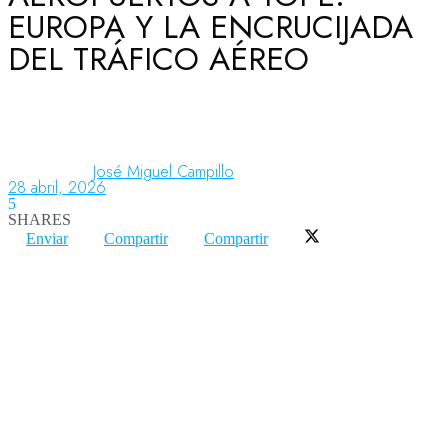
EUROPA Y LA ENCRUCIJADA
DEL TRÁFICO AÉREO
Aeronáutica
Aeropuertos
José Miguel Campillo
28 abril, 2026
5
Columnistas
SHARES
Enviar
Compartir
Compartir
Organismos
Aeroespacial
Innovación