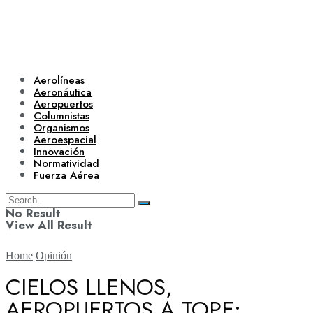
Aerolíneas
Aeronáutica
Aeropuertos
Columnistas
Organismos
Aeroespacial
Innovación
Normatividad
Fuerza Aérea
No Result
View All Result
Home
Opinión
CIELOS LLENOS,
AEROPUERTOS A TOPE:
Aerolíneas