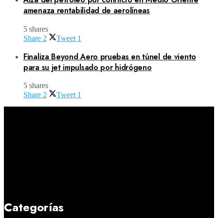
amenaza rentabilidad de aerolíneas
5 shares
Share
2
Tweet
1
Finaliza Beyond Aero pruebas en túnel de viento
para su jet impulsado por hidrógeno
5 shares
Share
2
Tweet
1
Categorías