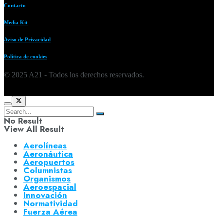
Contacto
Media Kit
Aviso de Privacidad
Política de cookies
© 2025 A21 - Todos los derechos reservados.
No Result
View All Result
Aerolíneas
Aeronáutica
Aeropuertos
Columnistas
Organismos
Aeroespacial
Innovación
Normatividad
Fuerza Aérea