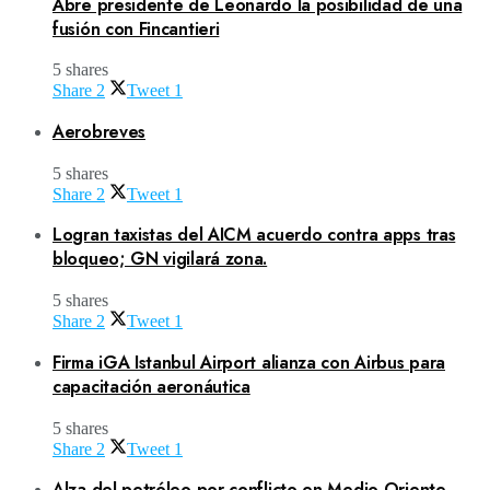
Abre presidente de Leonardo la posibilidad de una
fusión con Fincantieri
5 shares
Share
2
Tweet
1
Aerobreves
5 shares
Share
2
Tweet
1
Logran taxistas del AICM acuerdo contra apps tras
bloqueo; GN vigilará zona.
5 shares
Share
2
Tweet
1
Firma iGA Istanbul Airport alianza con Airbus para
capacitación aeronáutica
5 shares
Share
2
Tweet
1
Alza del petróleo por conflicto en Medio Oriente