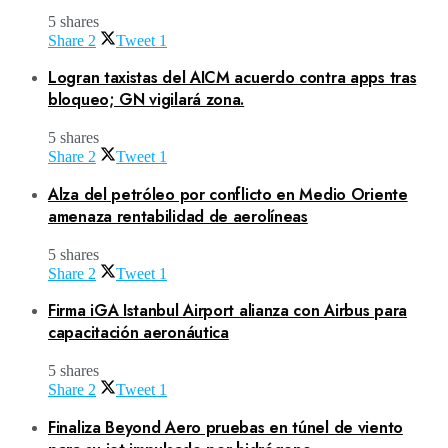
5 shares
Share
2
Tweet
1
Logran taxistas del AICM acuerdo contra apps tras
bloqueo; GN vigilará zona.
5 shares
Share
2
Tweet
1
Alza del petróleo por conflicto en Medio Oriente
amenaza rentabilidad de aerolíneas
5 shares
Share
2
Tweet
1
Firma iGA Istanbul Airport alianza con Airbus para
capacitación aeronáutica
5 shares
Share
2
Tweet
1
Finaliza Beyond Aero pruebas en túnel de viento