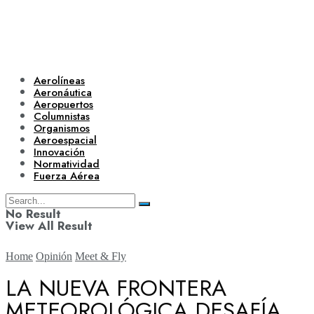
Aerolíneas
Aeronáutica
Aeropuertos
Columnistas
Organismos
Aeroespacial
Innovación
Normatividad
Fuerza Aérea
No Result
View All Result
Home
Opinión
Meet & Fly
LA NUEVA FRONTERA
METEOROLÓGICA DESAFÍA
Aerolíneas