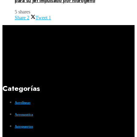
para su jet impulsado por hidrógeno
5 shares
Share
2
Tweet
1
Categorías
Aerolíneas
Aeronautica
Aeropuertos