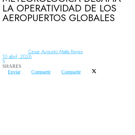
LA OPERATIVIDAD DE LOS
AEROPUERTOS GLOBALES
Aeronáutica
Aeropuertos
Cesar Augusto Matta Reyes
10 abril, 2026
5
Columnistas
SHARES
Enviar
Compartir
Compartir
Organismos
Aeroespacial
Innovación