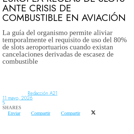
ANTE CRISIS DE
COMBUSTIBLE EN AVIACIÓN
Aeronáutica
La guía del organismo permite aliviar
temporalmente el requisito de uso del 80%
Aeropuertos
de slots aeroportuarios cuando existan
cancelaciones derivadas de escasez de
combustible
Columnistas
Organismos
Redacción A21
11 mayo, 2026
Aeroespacial
5
SHARES
Enviar
Compartir
Compartir
Innovación