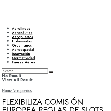
Aerolíneas
Aeronáutica
Aeropuertos
Columnistas
Organismos
Aeroespacial
Innovación
Normatividad
Fuerza Aérea
No Result
View All Result
Home
Aeropuertos
FLEXIBILIZA COMISIÓN
EUROPEA REGLAS DE SLOTS
Aerolíneas