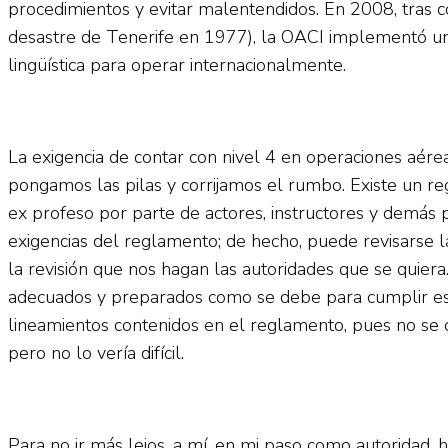
procedimientos y evitar malentendidos. En 2008, tras c
desastre de Tenerife en 1977), la OACI implementó una
lingüística para operar internacionalmente.
La exigencia de contar con nivel 4 en operaciones aére
pongamos las pilas y corrijamos el rumbo. Existe un re
ex profeso por parte de actores, instructores y demás p
exigencias del reglamento; de hecho, puede revisarse l
la revisión que nos hagan las autoridades que se quiera.
adecuados y preparados como se debe para cumplir est
lineamientos contenidos en el reglamento, pues no se o
pero no lo vería difícil.
Para no ir más lejos, a mí, en mi paso como autoridad,