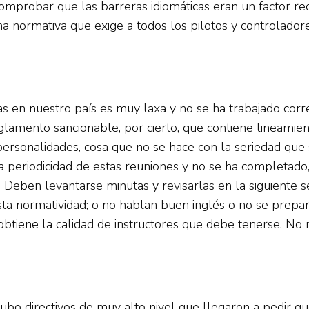
omprobar que las barreras idiomáticas eran un factor r
 normativa que exige a todos los pilotos y controlador
as en nuestro país es muy laxa y no se ha trabajado cor
glamento sancionable, por cierto, que contiene lineamien
ersonalidades, cosa que no se hace con la seriedad que s
a periodicidad de estas reuniones y no se ha completado
 Deben levantarse minutas y revisarlas en la siguiente se
a normatividad; o no hablan buen inglés o no se prepar
btiene la calidad de instructores que debe tenerse. No 
 hubo directivos de muy alto nivel que llegaron a pedir 