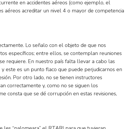
ecurrente en accidentes aéreos (como ejemplo, el
es aéreos acreditar un nivel 4 o mayor de competencia
rectamente. Lo señalo con el objeto de que nos
tos específicos; entre ellos, se contemplan reuniones
e requiere. En nuestro país falta llevar a cabo las
, y este es un punto flaco que puede perjudicarnos en
sión. Por otro lado, no se tienen instructores
an correctamente y, como no se siguen los
me consta que se dé corrupción en estas revisiones,
que les “palomeara” el RTARI para que tuvieran