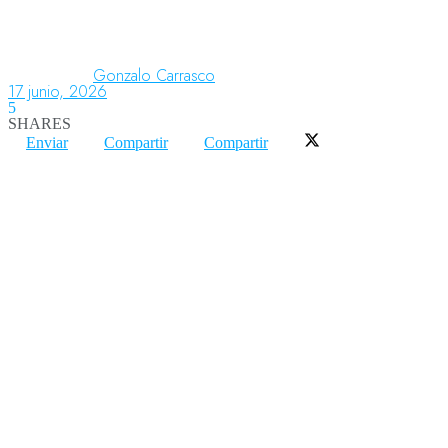
Aeronáutica
Gonzalo Carrasco
17 junio, 2026
5
SHARES
Aeropuertos
Enviar
Compartir
Compartir
Columnistas
Organismos
Aeroespacial
Innovación