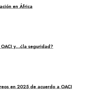
ación en África
e OACI y…¿la seguridad?
éreos en 2025 de acuerdo a OACI