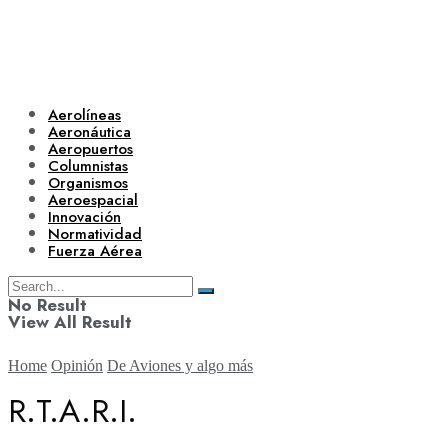
Aerolíneas
Aeronáutica
Aeropuertos
Columnistas
Organismos
Aeroespacial
Innovación
Normatividad
Fuerza Aérea
No Result
View All Result
Home
Opinión
De Aviones y algo más
R.T.A.R.I.
Aerolíneas