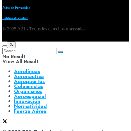
Aviso de Privacidad
Política de cookies
© 2025 A21 - Todos los derechos reservados.
No Result
View All Result
Aerolíneas
Aeronáutica
Aeropuertos
Columnistas
Organismos
Aeroespacial
Innovación
Normatividad
Fuerza Aérea