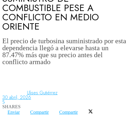
COMBUSTIBLE PESE A
CONFLICTO EN MEDIO
Aeronáutica
ORIENTE
Aeropuertos
El precio de turbosina suministrado por esta
dependencia llegó a elevarse hasta un
87.47% más que su precio antes del
Columnistas
conflicto armado
Organismos
Ulises Gutiérrez
30 abril, 2026
Aeroespacial
5
SHARES
Enviar
Compartir
Compartir
Innovación