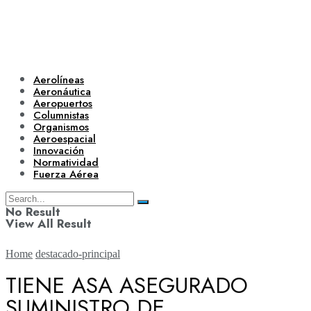
Aerolíneas
Aeronáutica
Aeropuertos
Columnistas
Organismos
Aeroespacial
Innovación
Normatividad
Fuerza Aérea
No Result
View All Result
Home
destacado-principal
TIENE ASA ASEGURADO
SUMINISTRO DE
Aerolíneas