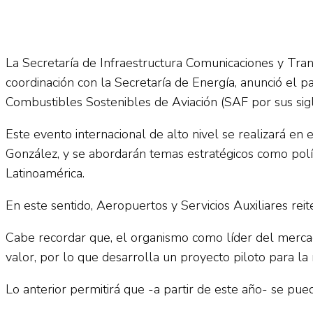
No Result
Normatividad
View All Result
La Secretaría de Infraestructura Comunicaciones y Trans
Fuerza Aérea
coordinación con la Secretaría de Energía, anunció el p
Combustibles Sostenibles de Aviación (SAF por sus sigl
Este evento internacional de alto nivel se realizará en
González, y se abordarán temas estratégicos como políti
Latinoamérica.
No Result
En este sentido, Aeropuertos y Servicios Auxiliares rei
View All Result
Cabe recordar que, el organismo como líder del mercad
valor, por lo que desarrolla un proyecto piloto para l
Lo anterior permitirá que -a partir de este año- se pue