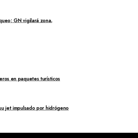
queo; GN vigilará zona.
eros en paquetes turísticos
su jet impulsado por hidrógeno