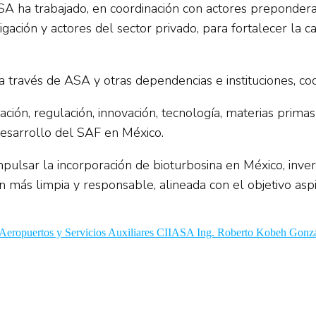
 ha trabajado, en coordinación con actores preponderant
gación y actores del sector privado, para fortalecer la 
 través de ASA y otras dependencias e instituciones, coo
cación, regulación, innovación, tecnología, materias prima
 desarrollo del SAF en México.
sar la incorporación de bioturbosina en México, inverti
ón más limpia y responsable, alineada con el objetivo as
e Aeropuertos y Servicios Auxiliares CIIASA Ing. Roberto Kobeh Gonz