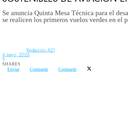
Se anuncia Quinta Mesa Técnica para el desar
se realicen los primeros vuelos verdes en el p
Aeronáutica
Aeropuertos
Redacción A21
4 mayo, 2026
Columnistas
5
SHARES
Enviar
Compartir
Compartir
Organismos
Aeroespacial
Innovación