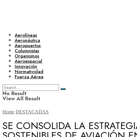
Aerolíneas
Aeronáutica
Aeropuertos
Columnistas
Organismos
Aeroespacial
Innovación
Normatividad
Fuerza Aérea
No Result
View All Result
Home
DESTACADAS
SE CONSOLIDA LA ESTRATEG
SOSTENIBLES DE AVIACIÓN 
Aerolíneas