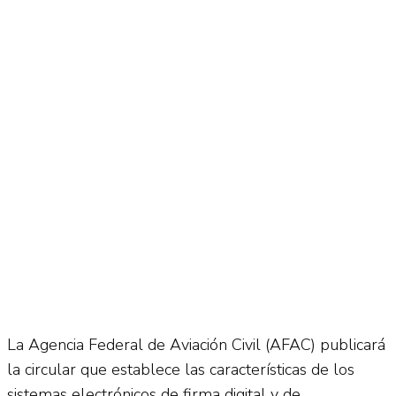
No Result
Normatividad
View All Result
Fuerza Aérea
No Result
View All Result
La Agencia Federal de Aviación Civil (AFAC) publicará
la circular que establece las características de los
sistemas electrónicos de firma digital y de