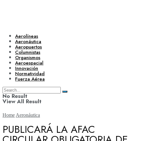
Aerolíneas
Aeronáutica
Aeropuertos
Columnistas
Organismos
Aeroespacial
Innovación
Normatividad
Fuerza Aérea
No Result
View All Result
Home
Aeronáutica
PUBLICARÁ LA AFAC
CIRCULAR OBLIGATORIA DE
Aerolíneas