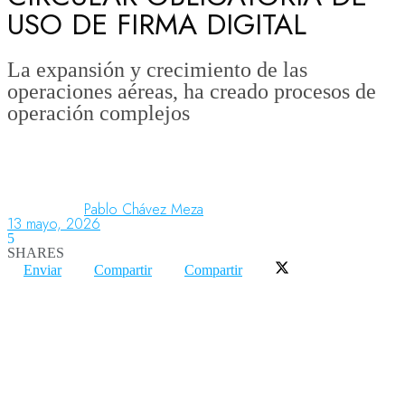
USO DE FIRMA DIGITAL
Aeronáutica
La expansión y crecimiento de las
operaciones aéreas, ha creado procesos de
operación complejos
Aeropuertos
Columnistas
Pablo Chávez Meza
13 mayo, 2026
5
Organismos
SHARES
Enviar
Compartir
Compartir
Aeroespacial
Innovación