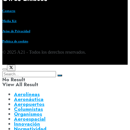
Contacto
Media Kit
Aviso de Privacidad
Política de cookies
© 2025 A21 - Todos los derechos reservados.
No Result
View All Result
Aerolíneas
Aeronáutica
Aeropuertos
Columnistas
Organismos
Aeroespacial
Innovación
Normatividad