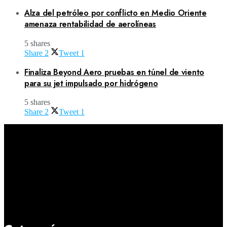
Alza del petróleo por conflicto en Medio Oriente
amenaza rentabilidad de aerolíneas
5 shares
Share
2
Tweet
1
Finaliza Beyond Aero pruebas en túnel de viento
para su jet impulsado por hidrógeno
5 shares
Share
2
Tweet
1