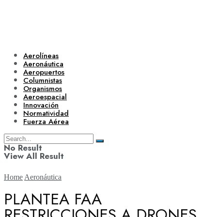
Aerolíneas
Aeronáutica
Aeropuertos
Columnistas
Organismos
Aeroespacial
Innovación
Normatividad
Fuerza Aérea
No Result
View All Result
Home
Aeronáutica
PLANTEA FAA
RESTRICCIONES A DRONES
Aerolíneas