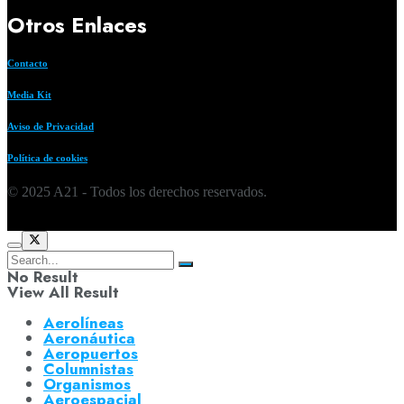
Otros Enlaces
Contacto
Media Kit
Aviso de Privacidad
Política de cookies
© 2025 A21 - Todos los derechos reservados.
No Result
View All Result
Aerolíneas
Aeronáutica
Aeropuertos
Columnistas
Organismos
Aeroespacial