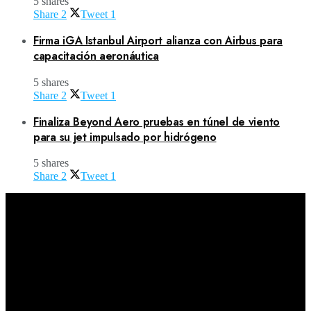
5 shares
Share
2
Tweet
1
Firma iGA Istanbul Airport alianza con Airbus para
capacitación aeronáutica
5 shares
Share
2
Tweet
1
Finaliza Beyond Aero pruebas en túnel de viento
para su jet impulsado por hidrógeno
5 shares
Share
2
Tweet
1