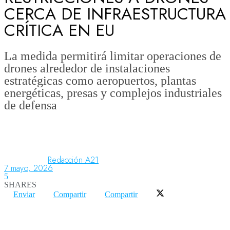
CERCA DE INFRAESTRUCTURA
CRÍTICA EN EU
Aeronáutica
La medida permitirá limitar operaciones de
drones alrededor de instalaciones
Aeropuertos
estratégicas como aeropuertos, plantas
energéticas, presas y complejos industriales
de defensa
Columnistas
Organismos
Redacción A21
7 mayo, 2026
Aeroespacial
5
SHARES
Enviar
Compartir
Compartir
Innovación