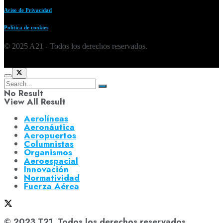
Aviso de Privacidad
Política de cookies
© 2025 A21 - Todos los derechos reservados.
No Result
View All Result
Aerolíneas
Aeronáutica
Aeropuertos
Columnistas
Organismos
Aeroespacial
Innovación
Normatividad
Fuerza Aérea
© 2023 T21. Todos los derechos reservados