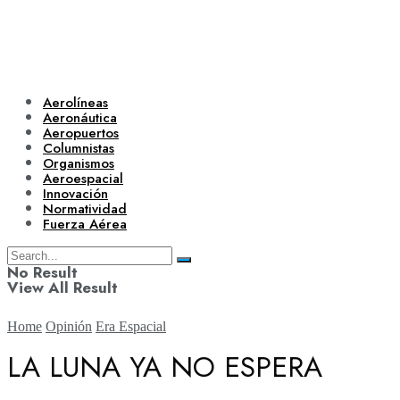
Aerolíneas
Aeronáutica
Aeropuertos
Columnistas
Organismos
Aeroespacial
Innovación
Normatividad
Fuerza Aérea
No Result
View All Result
Home
Opinión
Era Espacial
LA LUNA YA NO ESPERA
Aerolíneas