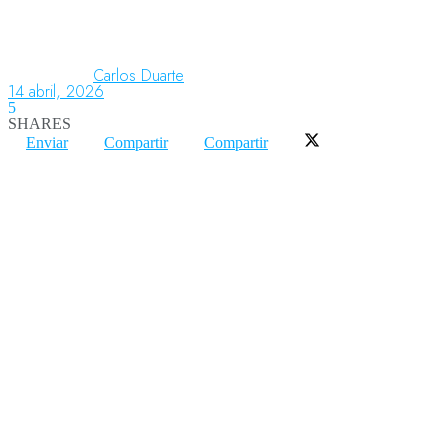
Aeronáutica
Carlos Duarte
14 abril, 2026
5
SHARES
Aeropuertos
Enviar
Compartir
Compartir
Columnistas
Organismos
Aeroespacial
Innovación