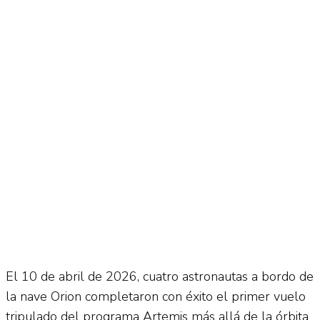
No Result
Normatividad
View All Result
Fuerza Aérea
No Result
View All Result
El 10 de abril de 2026, cuatro astronautas a bordo de
la nave Orion completaron con éxito el primer vuelo
tripulado del programa Artemis más allá de la órbita