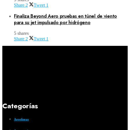
Share
2
Tweet
1
Finaliza Beyond Aero pruebas en túnel de viento
para su jet impulsado por hidrógeno
5 shares
Share
2
Tweet
1
Categorías
Aerolíneas