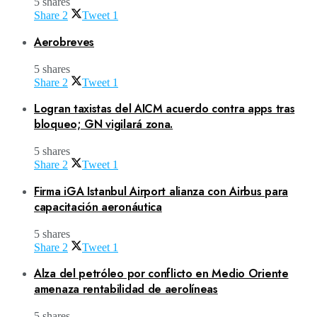
5 shares
Share
2
Tweet
1
Aerobreves
5 shares
Share
2
Tweet
1
Logran taxistas del AICM acuerdo contra apps tras
bloqueo; GN vigilará zona.
5 shares
Share
2
Tweet
1
Firma iGA Istanbul Airport alianza con Airbus para
capacitación aeronáutica
5 shares
Share
2
Tweet
1
Alza del petróleo por conflicto en Medio Oriente
amenaza rentabilidad de aerolíneas
5 shares