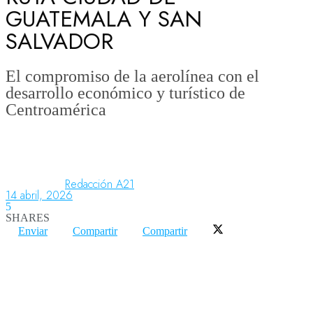
GUATEMALA Y SAN
SALVADOR
Aeronáutica
El compromiso de la aerolínea con el
desarrollo económico y turístico de
Aeropuertos
Centroamérica
Columnistas
Redacción A21
Organismos
14 abril, 2026
5
SHARES
Enviar
Compartir
Compartir
Aeroespacial
Innovación