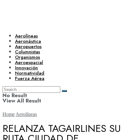
Aerolíneas
Aeronáutica
Aeropuertos
Columnistas
Organismos
Aeroespacial
Innovación
Normatividad
Fuerza Aérea
No Result
View All Result
Home
Aerolíneas
RELANZA TAGAIRLINES SU
RUTA CIUDAD DE
Aerolíneas