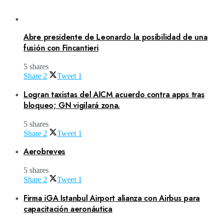
Abre presidente de Leonardo la posibilidad de una
fusión con Fincantieri
5 shares
Share
2
Tweet
1
Logran taxistas del AICM acuerdo contra apps tras
bloqueo; GN vigilará zona.
5 shares
Share
2
Tweet
1
Aerobreves
5 shares
Share
2
Tweet
1
Firma iGA Istanbul Airport alianza con Airbus para
capacitación aeronáutica