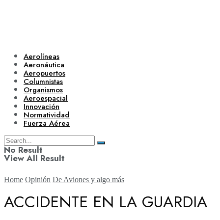
Aerolíneas
Aeronáutica
Aeropuertos
Columnistas
Organismos
Aeroespacial
Innovación
Normatividad
Fuerza Aérea
No Result
View All Result
Home
Opinión
De Aviones y algo más
ACCIDENTE EN LA GUARDIA
Aerolíneas