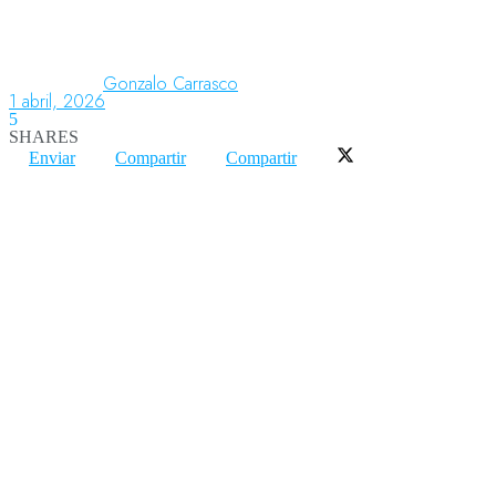
Aeronáutica
Gonzalo Carrasco
1 abril, 2026
5
SHARES
Aeropuertos
Enviar
Compartir
Compartir
Columnistas
Organismos
Aeroespacial
Innovación