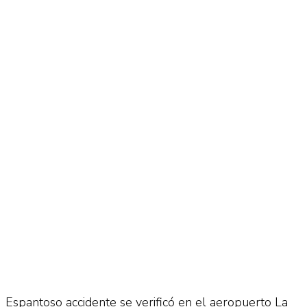
No Result
Normatividad
View All Result
Fuerza Aérea
No Result
View All Result
Espantoso accidente se verificó en el aeropuerto La