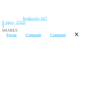
Aeronáutica
Redacción A21
8 mayo, 2026
5
SHARES
Aeropuertos
Enviar
Compartir
Compartir
Columnistas
Organismos
Aeroespacial
Innovación