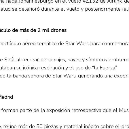
ena hacia Johannesburgo en el vuelo 4Z132 de Airlink, 
salud se deterioró durante el vuelo y posteriormente fa
áculo de más de 2 mil drones
spectáculo aéreo temático de Star Wars para conmemora
 de Seúl al recrear personajes, naves y símbolos emblem
aban su icónica respiración y el uso de “la Fuerza”.
de la banda sonora de Star Wars, generando una experien
Madrid
forman parte de la exposición retrospectiva que el Muse
 reúne más de 50 piezas y material inédito sobre el proc