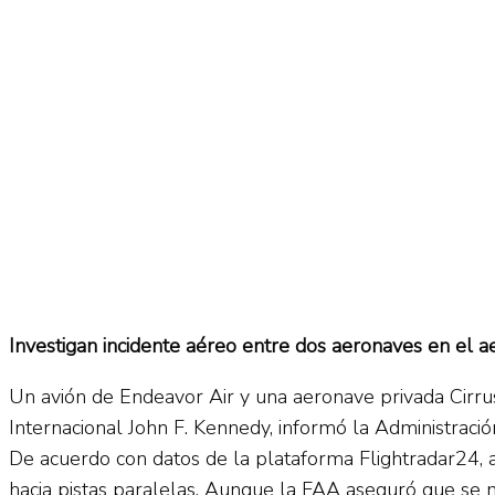
No Result
Normatividad
View All Result
Fuerza Aérea
No Result
Investigan incidente aéreo entre dos aeronaves en el 
View All Result
Un avión de Endeavor Air y una aeronave privada Cirru
Internacional John F. Kennedy, informó la Administració
De acuerdo con datos de la plataforma Flightradar24,
hacia pistas paralelas. Aunque la FAA aseguró que se 