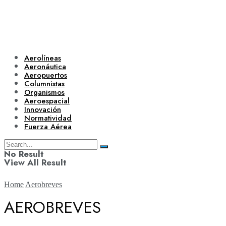
Aerolíneas
Aeronáutica
Aeropuertos
Columnistas
Organismos
Aeroespacial
Innovación
Normatividad
Fuerza Aérea
No Result
View All Result
Home
Aerobreves
AEROBREVES
Aerolíneas