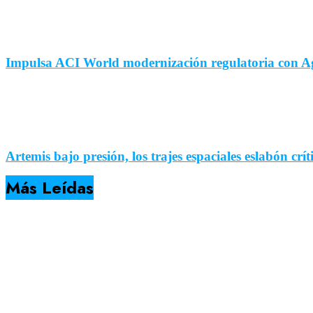
Impulsa ACI World modernización regulatoria con Ag
Artemis bajo presión, los trajes espaciales eslabón crí
Más Leídas