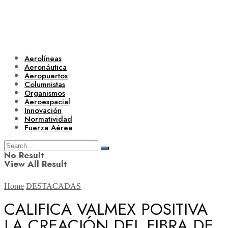
Aerolíneas
Aeronáutica
Aeropuertos
Columnistas
Organismos
Aeroespacial
Innovación
Normatividad
Fuerza Aérea
No Result
View All Result
Home
DESTACADAS
CALIFICA VALMEX POSITIVA
LA CREACIÓN DEL FIBRA DE
Aerolíneas