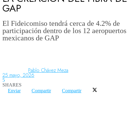
GAP
Aeronáutica
El Fideicomiso tendrá cerca de 4.2% de
participación dentro de los 12 aeropuertos
mexicanos de GAP
Aeropuertos
Columnistas
Pablo Chávez Meza
25 mayo, 2026
5
Organismos
SHARES
Enviar
Compartir
Compartir
Aeroespacial
Innovación