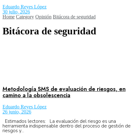
Eduardo Reyes López
30 julio, 2026
Home
Category
Opinión
Bitácora de seguridad
Aeronáutica
Bitácora de seguridad
Aeropuertos
Columnistas
Organismos
Metodología SMS de evaluación de riesgos, en
camino a la obsolescencia
Aeroespacial
Eduardo Reyes López
26 junio, 2026
Estimados lectores: La evaluación del riesgo es una
herramienta indispensable dentro del proceso de gestión de
Innovación
riesgos y...