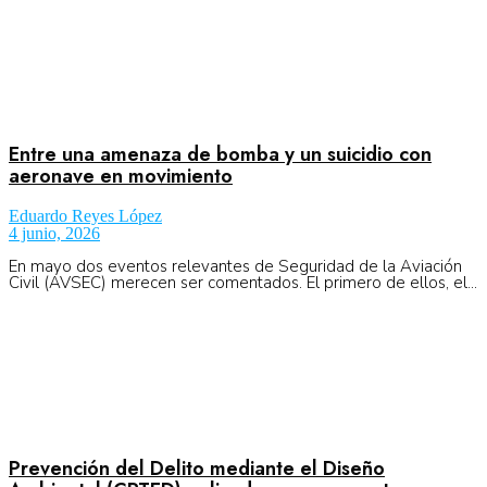
No Result
Normatividad
View All Result
Fuerza Aérea
Entre una amenaza de bomba y un suicidio con
aeronave en movimiento
Eduardo Reyes López
4 junio, 2026
En mayo dos eventos relevantes de Seguridad de la Aviación
No Result
Civil (AVSEC) merecen ser comentados. El primero de ellos, el...
View All Result
Prevención del Delito mediante el Diseño