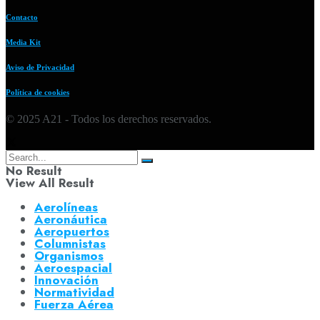
Contacto
Media Kit
Aviso de Privacidad
Política de cookies
© 2025 A21 - Todos los derechos reservados.
No Result
View All Result
Aerolíneas
Aeronáutica
Aeropuertos
Columnistas
Organismos
Aeroespacial
Innovación
Normatividad
Fuerza Aérea