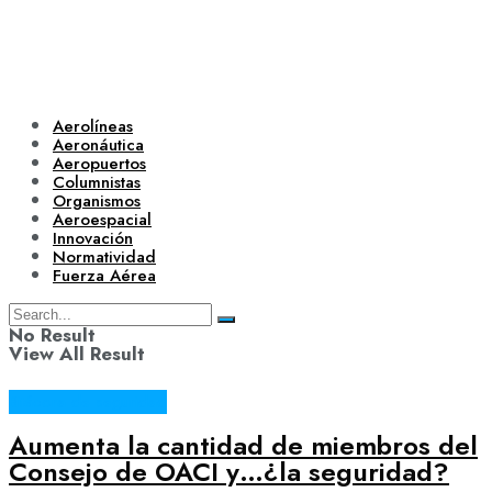
Aerolíneas
Aeronáutica
Aeropuertos
Columnistas
Organismos
Aeroespacial
Innovación
Normatividad
Fuerza Aérea
No Result
View All Result
Bitácora de seguridad
Aumenta la cantidad de miembros del
Consejo de OACI y…¿la seguridad?
Aerolíneas