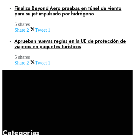
Finaliza Beyond Aero pruebas en túnel de viento
para su jet impulsado por hidrógeno
5 shares
Share
2
Tweet
1
Aprueban nuevas reglas en la UE de protección de
viajeros en paquetes turísticos
5 shares
Share
2
Tweet
1
Categorías