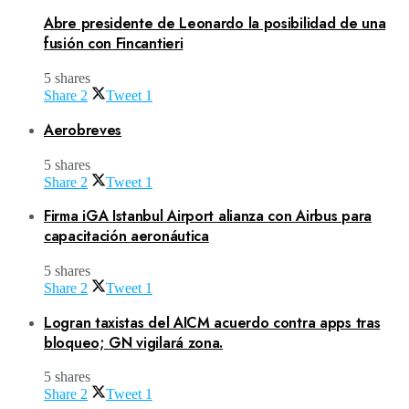
Abre presidente de Leonardo la posibilidad de una
fusión con Fincantieri
5 shares
Share
2
Tweet
1
Aerobreves
5 shares
Share
2
Tweet
1
Firma iGA Istanbul Airport alianza con Airbus para
capacitación aeronáutica
5 shares
Share
2
Tweet
1
Logran taxistas del AICM acuerdo contra apps tras
bloqueo; GN vigilará zona.
5 shares
Share
2
Tweet
1