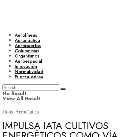
Aerolíneas
Aeronáutica
Aeropuertos
Columnistas
Organismos
Aeroespacial
Innovación
Normatividad
Fuerza Aérea
No Result
View All Result
Home
Aeronáutica
IMPULSA IATA CULTIVOS
ENERGÉTICOS COMO VÍA
Aerolíneas