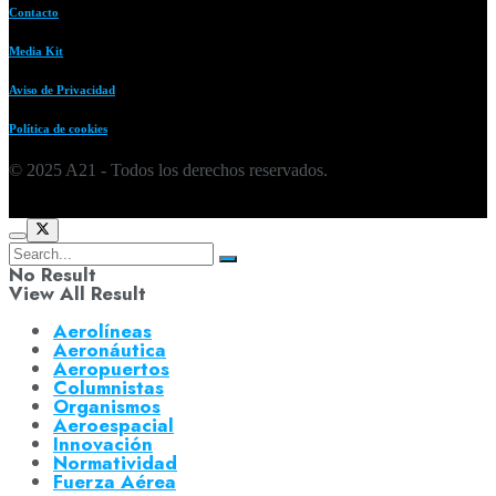
Contacto
Media Kit
Aviso de Privacidad
Política de cookies
© 2025 A21 - Todos los derechos reservados.
No Result
View All Result
Aerolíneas
Aeronáutica
Aeropuertos
Columnistas
Organismos
Aeroespacial
Innovación
Normatividad
Fuerza Aérea