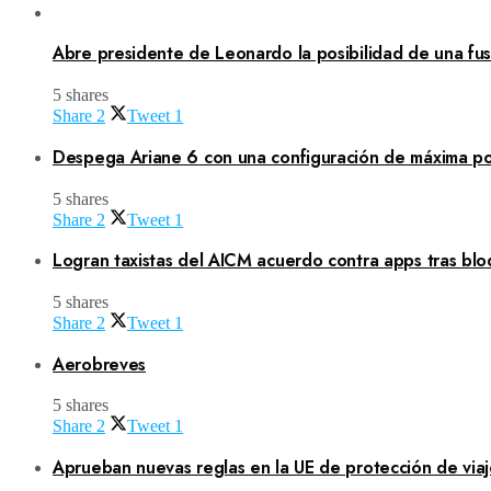
Abre presidente de Leonardo la posibilidad de una fusi
5 shares
Share
2
Tweet
1
Despega Ariane 6 con una configuración de máxima po
5 shares
Share
2
Tweet
1
Logran taxistas del AICM acuerdo contra apps tras blo
5 shares
Share
2
Tweet
1
Aerobreves
5 shares
Share
2
Tweet
1
Aprueban nuevas reglas en la UE de protección de viaj