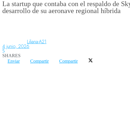
La startup que contaba con el respaldo de Sk
desarrollo de su aeronave regional híbrida
Aeronáutica
Aeropuertos
Liliana-A21
4 junio, 2026
5
SHARES
Columnistas
Enviar
Compartir
Compartir
Organismos
Aeroespacial
Innovación