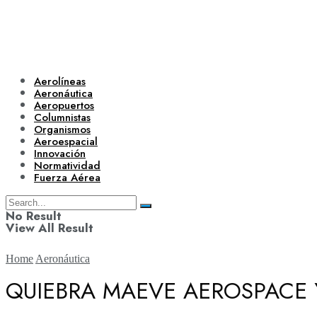
Aerolíneas
Aeronáutica
Aeropuertos
Columnistas
Organismos
Aeroespacial
Innovación
Normatividad
Fuerza Aérea
No Result
View All Result
Home
Aeronáutica
QUIEBRA MAEVE AEROSPACE 
Aerolíneas