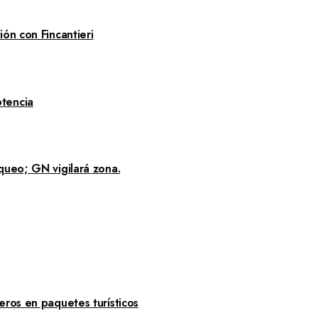
ón con Fincantieri
tencia
queo; GN vigilará zona.
eros en paquetes turísticos