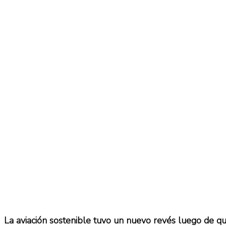
No Result
Normatividad
View All Result
Fuerza Aérea
No Result
View All Result
La aviación sostenible tuvo un nuevo revés luego de 