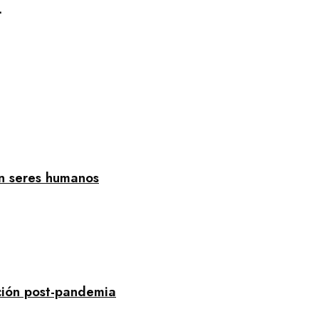
a 2033.
on seres humanos
ación post-pandemia