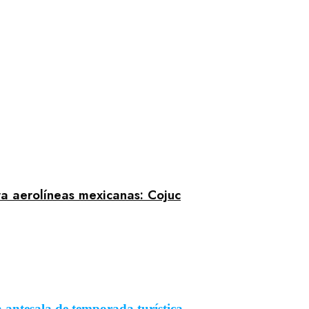
ra aerolíneas mexicanas: Cojuc
a antesala de temporada turística