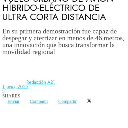
HÍBRIDO-ELÉCTRICO DE
ULTRA CORTA DISTANCIA
Aeronáutica
En su primera demostración fue capaz de
despegar y aterrizar en menos de 46 metros,
Aeropuertos
una innovación que busca transformar la
movilidad regional
Columnistas
Organismos
Redacción A21
1 junio, 2026
5
SHARES
Aeroespacial
Enviar
Compartir
Compartir
Innovación