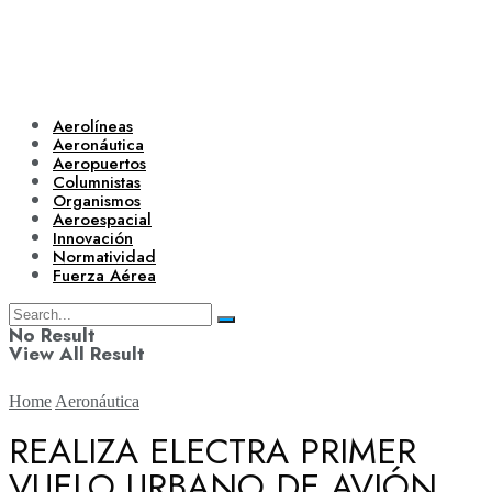
Aerolíneas
Aeronáutica
Aeropuertos
Columnistas
Organismos
Aeroespacial
Innovación
Normatividad
Fuerza Aérea
No Result
View All Result
Home
Aeronáutica
REALIZA ELECTRA PRIMER
VUELO URBANO DE AVIÓN
Aerolíneas