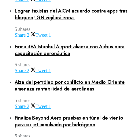
Logran taxistas del AICM acuerdo contra apps tras
bloqueo; GN vigilará zona.
5 shares
Share
2
Tweet
1
Firma iGA Istanbul Airport alianza con Airbus para
capacitación aeronáutica
5 shares
Share
2
Tweet
1
Alza del petróleo por conflicto en Medio Oriente
amenaza rentabilidad de aerolíneas
5 shares
Share
2
Tweet
1
Finaliza Beyond Aero pruebas en túnel de viento
para su jet impulsado por hidrógeno
5 shares