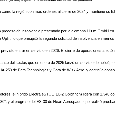
a como la región con más órdenes al cierre de 2024 y mantiene su l
vo proceso de insolvencia presentado por la alemana Lilium GmbH en f
e Uplift, lo que precipitó la segunda solicitud de insolvencia en men
ía previsto entrar en servicio en 2026. El cierre de operaciones afec
vance del sector, que en enero de 2025 lanzó un servicio de helicópt
LIA-250 de Beta Technologies y Cora de Wisk Aero, y continúa con
otores, el híbrido Electra eSTOL (EL-2 Goldfinch) lidera con 1,348 
30”, y el progreso del ES-30 de Heart Aerospace, que realizó pruebas