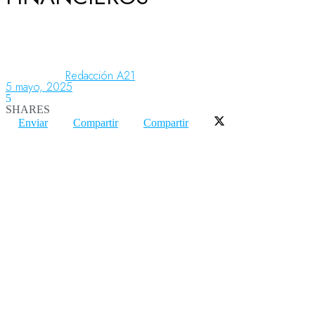
Aeronáutica
Redacción A21
5 mayo, 2025
Aeropuertos
5
SHARES
Enviar
Compartir
Compartir
Columnistas
Organismos
Aeroespacial
Innovación