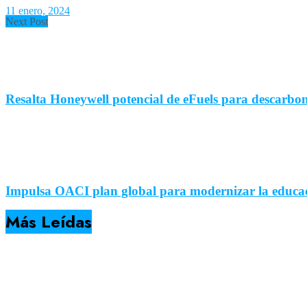
11 enero, 2024
Next Post
Resalta Honeywell potencial de eFuels para descarbon
Impulsa OACI plan global para modernizar la educa
Más Leídas