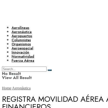
Aerolíneas
Aeronáutica
Aeropuertos
Columnistas
Organismos
Aeroespacial
Innovación
Normatividad
Fuerza Aérea
No Result
View All Result
Home
Aeronáutica
REGISTRA MOVILIDAD AÉREA 
FINANCIEROS
Aerolíneas