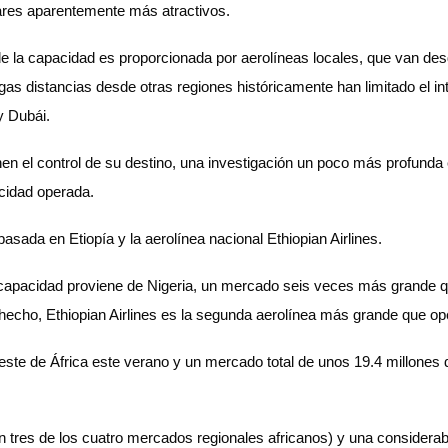
gares aparentemente más atractivos.
e la capacidad es proporcionada por aerolíneas locales, que van des
gas distancias desde otras regiones históricamente han limitado el in
y Dubái.
nen el control de su destino, una investigación un poco más profunda
acidad operada.
basada en Etiopía y la aerolínea nacional Ethiopian Airlines.
la capacidad proviene de Nigeria, un mercado seis veces más grande qu
hecho, Ethiopian Airlines es la segunda aerolínea más grande que ope
ste de África este verano y un mercado total de unos 19.4 millones
 tres de los cuatro mercados regionales africanos) y una considerab