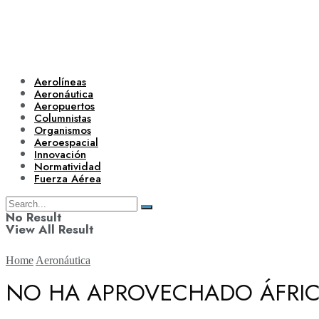
Aerolíneas
Aeronáutica
Aeropuertos
Columnistas
Organismos
Aeroespacial
Innovación
Normatividad
Fuerza Aérea
No Result
View All Result
Home
Aeronáutica
NO HA APROVECHADO ÁFRIC
Aerolíneas