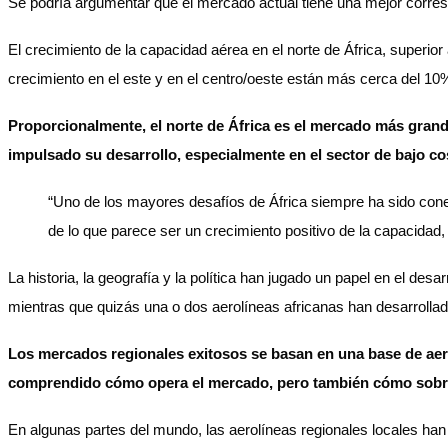
Se podría argumentar que el mercado actual tiene una mejor corre
El crecimiento de la capacidad aérea en el norte de África, superi
crecimiento en el este y en el centro/oeste están más cerca del 10
Proporcionalmente, el norte de África es el mercado más gra
impulsado su desarrollo, especialmente en el sector de bajo co
“Uno de los mayores desafíos de África siempre ha sido conec
de lo que parece ser un crecimiento positivo de la capacidad
La historia, la geografía y la política han jugado un papel en el d
mientras que quizás una o dos aerolíneas africanas han desarrollado
Los mercados regionales exitosos se basan en una base de aer
comprendido cómo opera el mercado, pero también cómo sobrev
En algunas partes del mundo, las aerolíneas regionales locales han