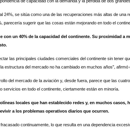
spondencia de capacidad con la demanda y la pérdida de dos grandes
or al 24%, se sitúa como una de las recuperaciones más altas de una 
%, parecería sugerir que las cosas están mejorando en todo el contin
nde con un 40% de la capacidad del continente. Su proximidad 
sto.
tar las principales ciudades comerciales del continente sin tener q
, la estructura del mercado no ha cambiado en muchos años”, afirmó e
esarrollo del mercado de la aviación y, desde fuera, parece que las c
 servicios en todo el continente, ciertamente están en minoría.
olíneas locales que han establecido redes y, en muchos casos, 
ivir a los problemas operativos diarios que ocurren.
 fracasado continuamente, lo que resulta en una dependencia excesiv