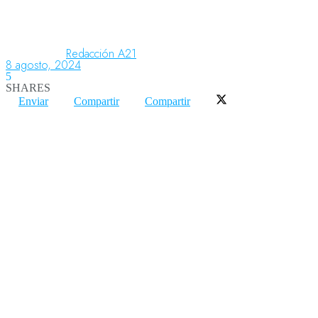
Aeronáutica
Redacción A21
8 agosto, 2024
5
SHARES
Aeropuertos
Enviar
Compartir
Compartir
Columnistas
Organismos
Aeroespacial
Innovación