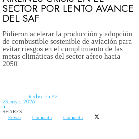
SECTOR POR LENTO AVANCE
DEL SAF
Aeronáutica
Pidieron acelerar la producción y adopción
de combustible sostenible de aviación para
Aeropuertos
evitar riesgos en el cumplimiento de las
metas climáticas del sector aéreo hacia
2050
Columnistas
Organismos
Redacción A21
28 mayo, 2026
Aeroespacial
5
SHARES
Enviar
Compartir
Compartir
Innovación