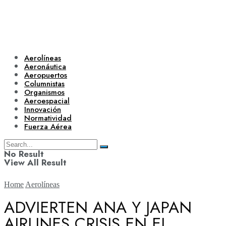
Aerolíneas
Aeronáutica
Aeropuertos
Columnistas
Organismos
Aeroespacial
Innovación
Normatividad
Fuerza Aérea
No Result
View All Result
Home
Aerolíneas
ADVIERTEN ANA Y JAPAN
AIRLINES CRISIS EN EL
Aerolíneas