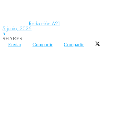
Aeronáutica
Redacción A21
5 junio, 2026
5
SHARES
Aeropuertos
Enviar
Compartir
Compartir
Columnistas
Organismos
Aeroespacial
Innovación