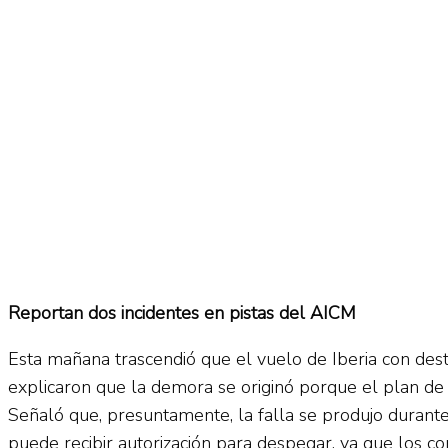
No Result
Normatividad
View All Result
Fuerza Aérea
No Result
Reportan dos incidentes en pistas del AICM
View All Result
Esta mañana trascendió que el vuelo de Iberia con de
explicaron que la demora se originó porque el plan de 
Señaló que, presuntamente, la falla se produjo durant
puede recibir autorización para despegar, ya que los con