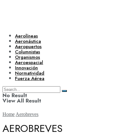
Aerolíneas
Aeronáutica
Aeropuertos
Columnistas
Organismos
Aeroespacial
Innovación
Normatividad
Fuerza Aérea
No Result
View All Result
Home
Aerobreves
AEROBREVES
Aerolíneas