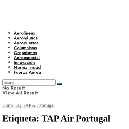
Aerolíneas
Aeronáutica
Aeropuertos
Columnistas
Organismos
Aeroespacial
Innovación
Normatividad
Fuerza Aérea
No Result
View All Result
Home
Tag
TAP Air Portugal
Etiqueta:
TAP Air Portugal
Aerolíneas