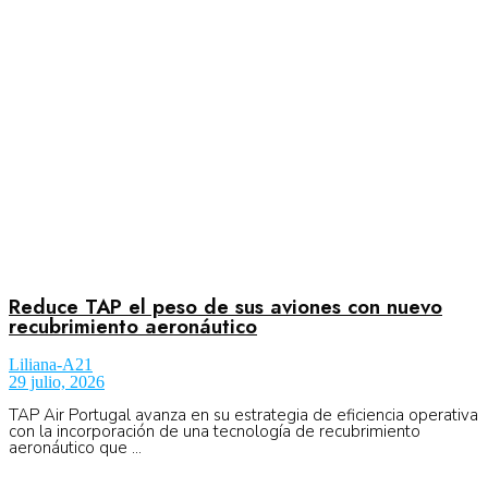
Aeronáutica
Aeropuertos
Columnistas
Organismos
Reduce TAP el peso de sus aviones con nuevo
recubrimiento aeronáutico
Liliana-A21
Aeroespacial
29 julio, 2026
TAP Air Portugal avanza en su estrategia de eficiencia operativa
con la incorporación de una tecnología de recubrimiento
aeronáutico que ...
Innovación