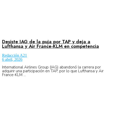
Desiste IAG de la puja por TAP y deja a
Lufthansa y Air France-KLM en competencia
Redacción A21
6 abril, 2026
International Airlines Group (IAG) abandonó la carrera por
adquirir una participación en TAP, por lo que Lufthansa y Air
France-KLM ...