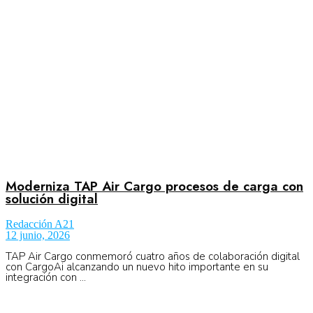
No Result
Normatividad
View All Result
Fuerza Aérea
No Result
Moderniza TAP Air Cargo procesos de carga con
solución digital
Redacción A21
View All Result
12 junio, 2026
TAP Air Cargo conmemoró cuatro años de colaboración digital
con CargoAi alcanzando un nuevo hito importante en su
integración con ...