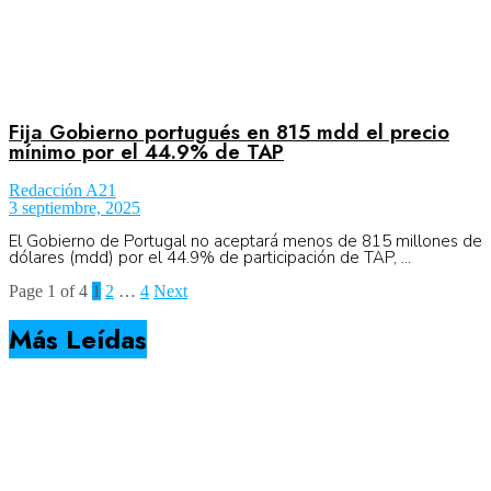
Fija Gobierno portugués en 815 mdd el precio
mínimo por el 44.9% de TAP
Redacción A21
3 septiembre, 2025
El Gobierno de Portugal no aceptará menos de 815 millones de
dólares (mdd) por el 44.9% de participación de TAP, ...
Page 1 of 4
1
2
…
4
Next
Más Leídas