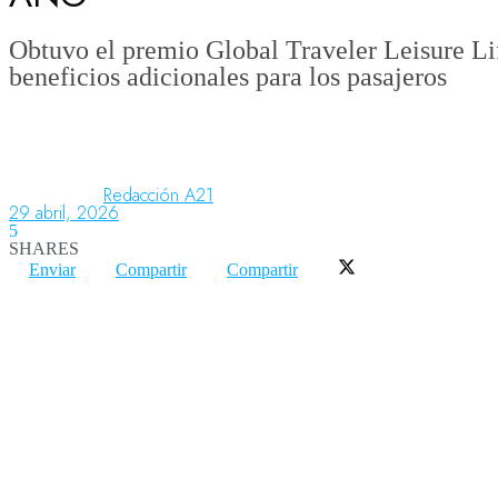
Obtuvo el premio Global Traveler Leisure Lif
beneficios adicionales para los pasajeros
Aeronáutica
Aeropuertos
Redacción A21
29 abril, 2026
Columnistas
5
SHARES
Enviar
Compartir
Compartir
Organismos
Aeroespacial
Innovación