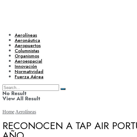
Aerolíneas
Aeronáutica
Aeropuertos
Columnistas
Organismos
Aeroespacial
Innovación
Normatividad
Fuerza Aérea
No Result
View All Result
Home
Aerolíneas
RECONOCEN A TAP AIR POR
AÑO
Aerolíneas