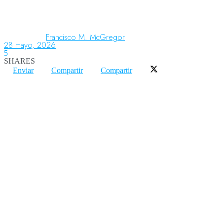
Aeronáutica
Francisco M. McGregor
28 mayo, 2026
5
SHARES
Aeropuertos
Enviar
Compartir
Compartir
Columnistas
Organismos
Aeroespacial
Innovación