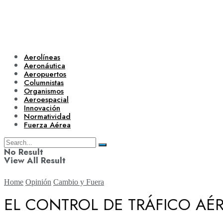
Aerolíneas
Aeronáutica
Aeropuertos
Columnistas
Organismos
Aeroespacial
Innovación
Normatividad
Fuerza Aérea
No Result
View All Result
Home
Opinión
Cambio y Fuera
EL CONTROL DE TRÁFICO AÉ
Aerolíneas