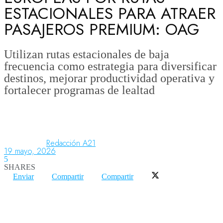
ESTACIONALES PARA ATRAER
PASAJEROS PREMIUM: OAG
Aeronáutica
Utilizan rutas estacionales de baja
frecuencia como estrategia para diversificar
Aeropuertos
destinos, mejorar productividad operativa y
fortalecer programas de lealtad
Columnistas
Organismos
Redacción A21
19 mayo, 2026
5
SHARES
Aeroespacial
Enviar
Compartir
Compartir
Innovación