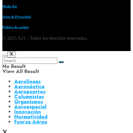
Media Kit
Aviso de Privacidad
Política de cookies
© 2025 A21 - Todos los derechos reservados.
No Result
View All Result
Aerolíneas
Aeronáutica
Aeropuertos
Columnistas
Organismos
Aeroespacial
Innovación
Normatividad
Fuerza Aérea