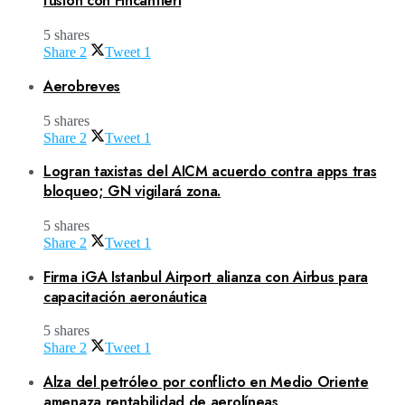
fusión con Fincantieri
5 shares
Share
2
Tweet
1
Aerobreves
5 shares
Share
2
Tweet
1
Logran taxistas del AICM acuerdo contra apps tras
bloqueo; GN vigilará zona.
5 shares
Share
2
Tweet
1
Firma iGA Istanbul Airport alianza con Airbus para
capacitación aeronáutica
5 shares
Share
2
Tweet
1
Alza del petróleo por conflicto en Medio Oriente
amenaza rentabilidad de aerolíneas