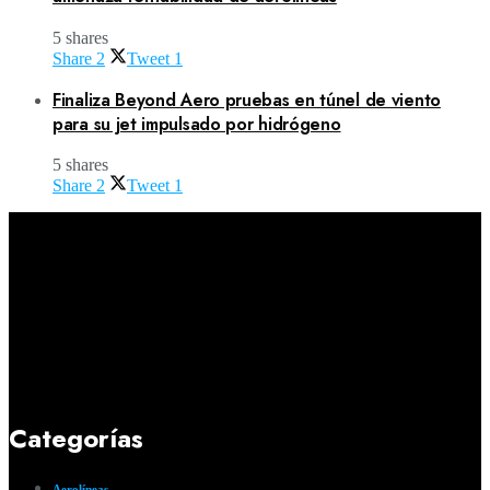
5 shares
Share
2
Tweet
1
Finaliza Beyond Aero pruebas en túnel de viento
para su jet impulsado por hidrógeno
5 shares
Share
2
Tweet
1
Categorías
Aerolíneas