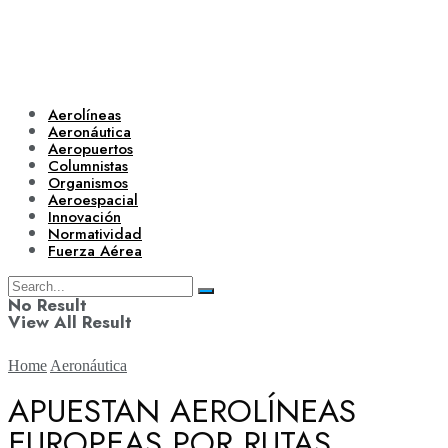
Aerolíneas
Aeronáutica
Aeropuertos
Columnistas
Organismos
Aeroespacial
Innovación
Normatividad
Fuerza Aérea
No Result
View All Result
Home
Aeronáutica
APUESTAN AEROLÍNEAS
EUROPEAS POR RUTAS
Aerolíneas