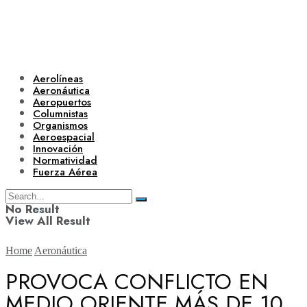
Aerolíneas
Aeronáutica
Aeropuertos
Columnistas
Organismos
Aeroespacial
Innovación
Normatividad
Fuerza Aérea
No Result
View All Result
Home
Aeronáutica
PROVOCA CONFLICTO EN
MEDIO ORIENTE MÁS DE 10
Aerolíneas