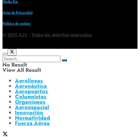
Media Kit
Aviso de Privacidad
Política de cookies
© 2025 A21 - Todos los derechos reservados.
No Result
View All Result
Aerolíneas
Aeronáutica
Aeropuertos
Columnistas
Organismos
Aeroespacial
Innovación
Normatividad
Fuerza Aérea