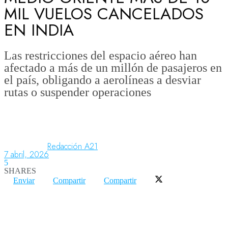
MIL VUELOS CANCELADOS
EN INDIA
Aeronáutica
Las restricciones del espacio aéreo han
afectado a más de un millón de pasajeros en
Aeropuertos
el país, obligando a aerolíneas a desviar
rutas o suspender operaciones
Columnistas
Organismos
Redacción A21
7 abril, 2026
5
SHARES
Aeroespacial
Enviar
Compartir
Compartir
Innovación