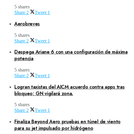
5 shares
Share
2
Tweet
1
Aerobreves
5 shares
Share
2
Tweet
1
Despega Ariane 6 con una configuración de máxima
potencia
5 shares
Share
2
Tweet
1
Logran taxistas del AICM acuerdo contra apps tras
bloqueo; GN vigilará zona.
5 shares
Share
2
Tweet
1
Finaliza Beyond Aero pruebas en túnel de viento
para su jet impulsado por hidrógeno