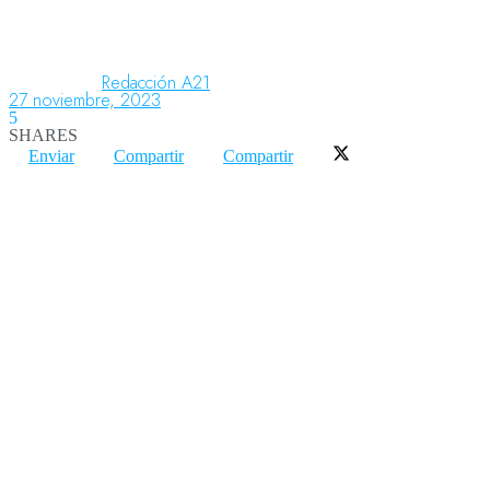
Aeronáutica
Redacción A21
27 noviembre, 2023
5
SHARES
Aeropuertos
Enviar
Compartir
Compartir
Columnistas
Organismos
Aeroespacial
Innovación