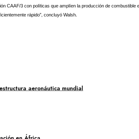
ón CAAF/3 con políticas que amplíen la producción de combustible e
icientemente rápido”, concluyó Walsh.
aestructura aeronáutica mundial
ación en África