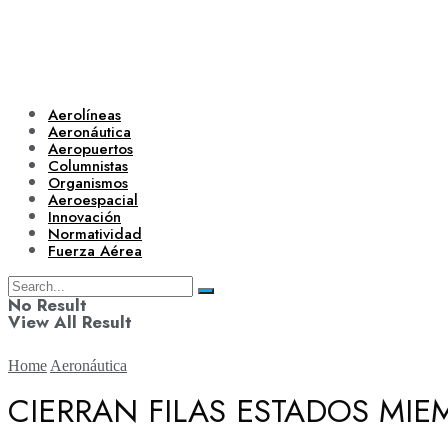
Aerolíneas
Aeronáutica
Aeropuertos
Columnistas
Organismos
Aeroespacial
Innovación
Normatividad
Fuerza Aérea
No Result
View All Result
Home
Aeronáutica
CIERRAN FILAS ESTADOS MIE
Aerolíneas