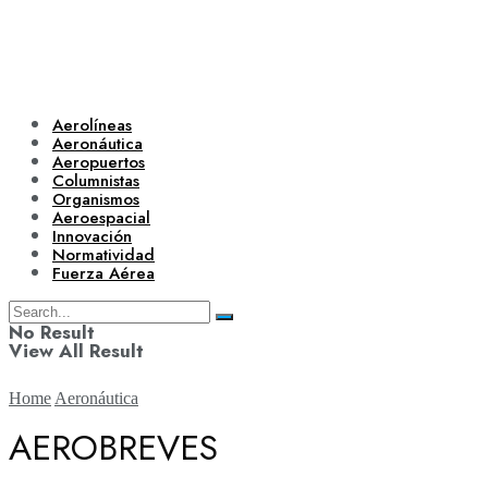
Aerolíneas
Aeronáutica
Aeropuertos
Columnistas
Organismos
Aeroespacial
Innovación
Normatividad
Fuerza Aérea
No Result
View All Result
Home
Aeronáutica
AEROBREVES
Aerolíneas