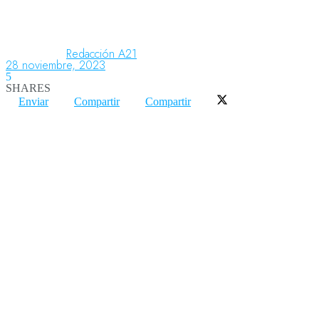
Aeronáutica
Redacción A21
28 noviembre, 2023
5
SHARES
Aeropuertos
Enviar
Compartir
Compartir
Columnistas
Organismos
Aeroespacial
Innovación