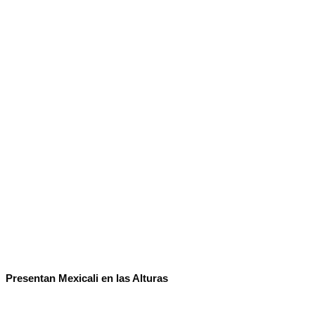
No Result
Normatividad
View All Result
Fuerza Aérea
No Result
View All Result
Presentan Mexicali en las Alturas