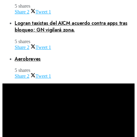
5 shares
Share
2
Tweet
1
Logran taxistas del AICM acuerdo contra apps tras
bloqueo; GN vigilará zona.
5 shares
Share
2
Tweet
1
Aerobreves
5 shares
Share
2
Tweet
1