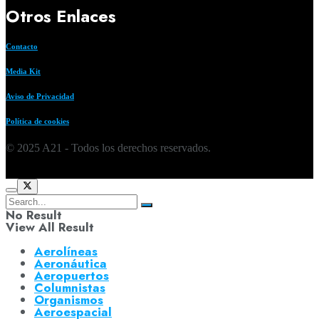
Otros Enlaces
Contacto
Media Kit
Aviso de Privacidad
Política de cookies
© 2025 A21 - Todos los derechos reservados.
No Result
View All Result
Aerolíneas
Aeronáutica
Aeropuertos
Columnistas
Organismos
Aeroespacial