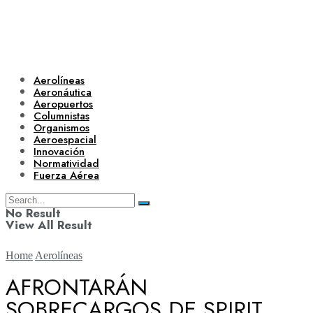
Aerolíneas
Aeronáutica
Aeropuertos
Columnistas
Organismos
Aeroespacial
Innovación
Normatividad
Fuerza Aérea
No Result
View All Result
Home
Aerolíneas
AFRONTARÁN
SOBRECARGOS DE SPIRIT
Aerolíneas