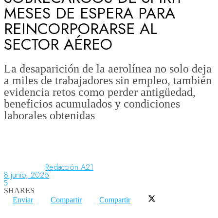
MESES DE ESPERA PARA
REINCORPORARSE AL
Aeronáutica
SECTOR AÉREO
Aeropuertos
La desaparición de la aerolínea no solo deja
a miles de trabajadores sin empleo, también
evidencia retos como perder antigüedad,
Columnistas
beneficios acumulados y condiciones
laborales obtenidas
Organismos
Redacción A21
Aeroespacial
8 junio, 2026
5
SHARES
Enviar
Compartir
Compartir
Innovación