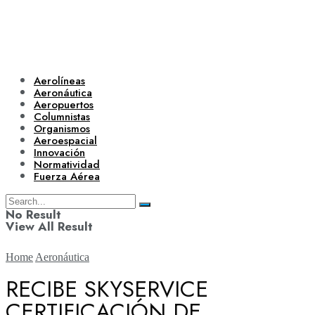
Aerolíneas
Aeronáutica
Aeropuertos
Columnistas
Organismos
Aeroespacial
Innovación
Normatividad
Fuerza Aérea
No Result
View All Result
Home
Aeronáutica
RECIBE SKYSERVICE
CERTIFICACIÓN DE
Aerolíneas