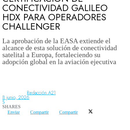
CONECTIVIDAD GALILEO
HDX PARA OPERADORES
Aeronáutica
CHALLENGER
Aeropuertos
La aprobación de la EASA extiende el
alcance de esta solución de conectividad
satelital a Europa, fortaleciendo su
Columnistas
adopción global en la aviación ejecutiva
Organismos
Redacción A21
8 junio, 2026
Aeroespacial
5
SHARES
Enviar
Compartir
Compartir
Innovación