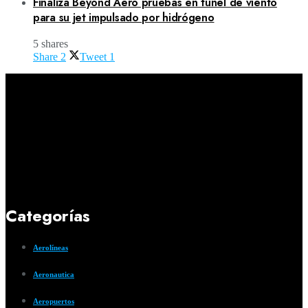
Finaliza Beyond Aero pruebas en túnel de viento
para su jet impulsado por hidrógeno
5 shares
Share
2
Tweet
1
Categorías
Aerolíneas
Aeronautica
Aeropuertos