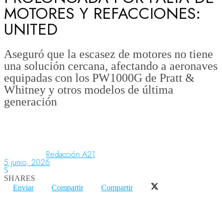
MOTORES Y REFACCIONES:
UNITED
Aeronáutica
Aseguró que la escasez de motores no tiene
una solución cercana, afectando a aeronaves
Aeropuertos
equipadas con los PW1000G de Pratt &
Whitney y otros modelos de última
generación
Columnistas
Organismos
Redacción A21
5 junio, 2026
Aeroespacial
5
SHARES
Enviar
Compartir
Compartir
Innovación