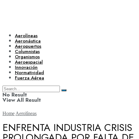
Aerolíneas
Aeronáutica
Aeropuertos
Columnistas
Organismos
Aeroespacial
Innovación
Normatividad
Fuerza Aérea
No Result
View All Result
Home
Aerolíneas
ENFRENTA INDUSTRIA CRISIS
PROLONGADA POR FALTA DE
Aerolíneas