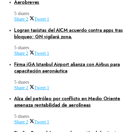
Aerobreves
5 shares
Share
2
Tweet
1
Logran taxistas del AICM acuerdo contra apps tras
bloqueo; GN vigilará zona.
5 shares
Share
2
Tweet
1
Firma iGA Istanbul Airport alianza con Airbus para
capacitación aeronáutica
5 shares
Share
2
Tweet
1
Alza del petróleo por conflicto en Medio Oriente
amenaza rentabilidad de aerolíneas
5 shares
Share
2
Tweet
1