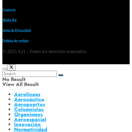
Contacto
Media Kit
Aviso de Privacidad
Política de cookies
© 2025 A21 - Todos los derechos reservados.
No Result
View All Result
Aerolíneas
Aeronáutica
Aeropuertos
Columnistas
Organismos
Aeroespacial
Innovación
Normatividad