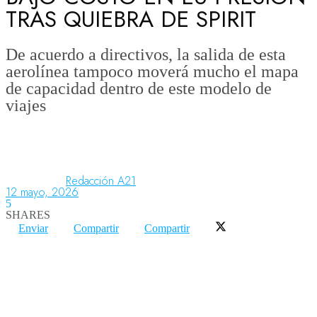
TRAS QUIEBRA DE SPIRIT
Aeronáutica
De acuerdo a directivos, la salida de esta
aerolínea tampoco moverá mucho el mapa
de capacidad dentro de este modelo de
Aeropuertos
viajes
Columnistas
Redacción A21
12 mayo, 2026
Organismos
5
SHARES
Enviar
Compartir
Compartir
Aeroespacial
Innovación