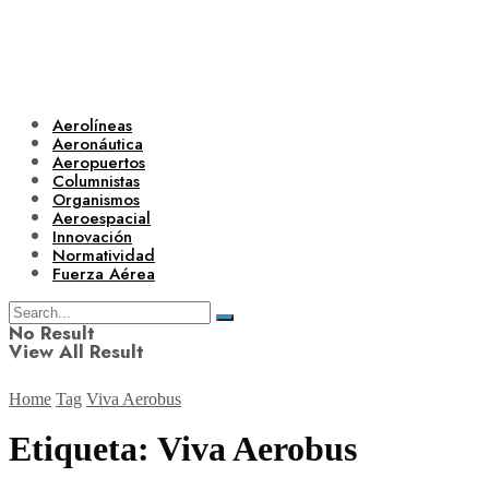
Aerolíneas
Aeronáutica
Aeropuertos
Columnistas
Organismos
Aeroespacial
Innovación
Normatividad
Fuerza Aérea
No Result
View All Result
Home
Tag
Viva Aerobus
Etiqueta:
Viva Aerobus
Aerolíneas