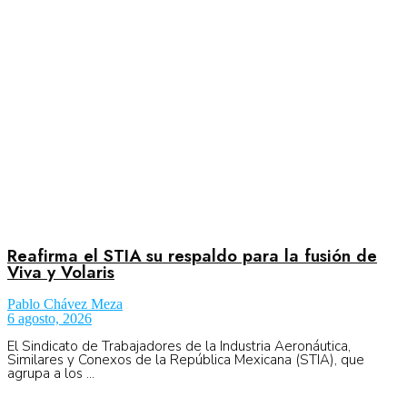
Aeronáutica
Aeropuertos
Columnistas
Organismos
Reafirma el STIA su respaldo para la fusión de
Viva y Volaris
Pablo Chávez Meza
Aeroespacial
6 agosto, 2026
El Sindicato de Trabajadores de la Industria Aeronáutica,
Similares y Conexos de la República Mexicana (STIA), que
agrupa a los ...
Innovación