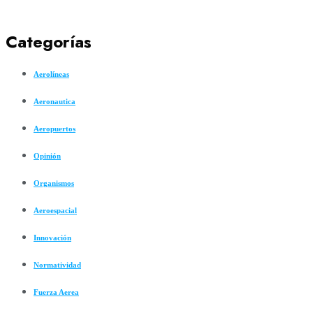
Categorías
Aerolíneas
Aeronautica
Aeropuertos
Opinión
Organismos
Aeroespacial
Innovación
Normatividad
Fuerza Aerea