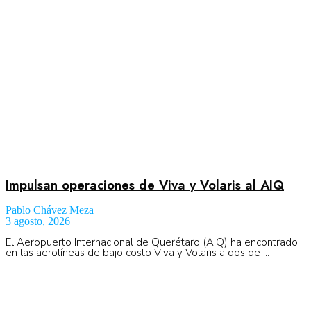
No Result
Normatividad
View All Result
Fuerza Aérea
No Result
Impulsan operaciones de Viva y Volaris al AIQ
Pablo Chávez Meza
3 agosto, 2026
View All Result
El Aeropuerto Internacional de Querétaro (AIQ) ha encontrado
en las aerolíneas de bajo costo Viva y Volaris a dos de ...