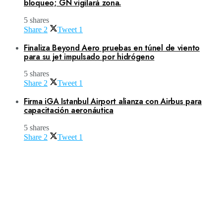
bloqueo; GN vigilará zona.
5 shares
Share
2
Tweet
1
Finaliza Beyond Aero pruebas en túnel de viento
para su jet impulsado por hidrógeno
5 shares
Share
2
Tweet
1
Firma iGA Istanbul Airport alianza con Airbus para
capacitación aeronáutica
5 shares
Share
2
Tweet
1