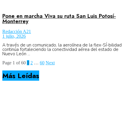
Pone en marcha Viva su ruta San Luis Potosí-
Monterrey
Redacción A21
1 julio, 2026
A través de un comunicado, la aerolínea de la flex-SÍ-bilidad
continúa fortaleciendo la conectividad aérea del estado de
Nuevo León ...
Page 1 of 60
1
2
…
60
Next
Más Leídas