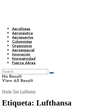
Aerolíneas
Aeronáutica
Aeropuertos
Columnistas
Organismos
Aeroespacial
Innovación
Normatividad
Fuerza Aérea
No Result
View All Result
Home
Tag
Lufthansa
Etiqueta:
Lufthansa
Aerolíneas