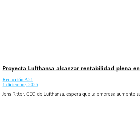
No Result
Normatividad
View All Result
Fuerza Aérea
Proyecta Lufthansa alcanzar rentabilidad plena e
No Result
Redacción A21
1 diciembre, 2025
Jens Ritter, CEO de Lufthansa, espera que la empresa aumente su 
View All Result