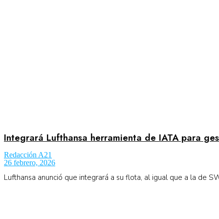
Aeronáutica
Aeropuertos
Columnistas
Organismos
Integrará Lufthansa herramienta de IATA para gest
Redacción A21
26 febrero, 2026
Aeroespacial
Lufthansa anunció que integrará a su flota, al igual que a la de S
Innovación