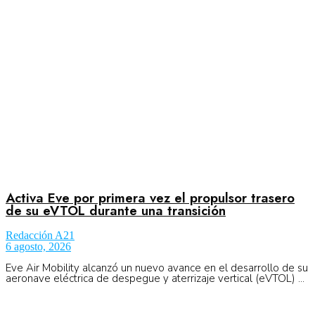
Aeronáutica
Aeropuertos
Columnistas
Organismos
Activa Eve por primera vez el propulsor trasero
de su eVTOL durante una transición
Redacción A21
Aeroespacial
6 agosto, 2026
Eve Air Mobility alcanzó un nuevo avance en el desarrollo de su
aeronave eléctrica de despegue y aterrizaje vertical (eVTOL) ...
Innovación