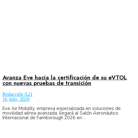
No Result
Normatividad
View All Result
Fuerza Aérea
Avanza Eve hacia la certificación de su eVTOL
No Result
con nuevas pruebas de transición
Redacción A21
View All Result
16 julio, 2026
Eve Air Mobility, empresa especializada en soluciones de
movilidad aérea avanzada, llegará al Salón Aeronáutico
Internacional de Farnborough 2026 en ...