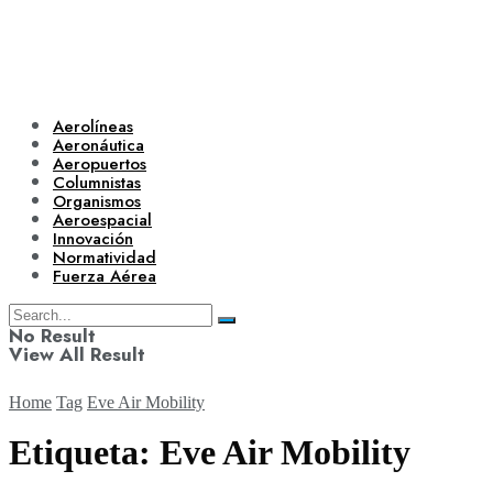
Aerolíneas
Aeronáutica
Aeropuertos
Columnistas
Organismos
Aeroespacial
Innovación
Normatividad
Fuerza Aérea
No Result
View All Result
Home
Tag
Eve Air Mobility
Etiqueta:
Eve Air Mobility
Aerolíneas