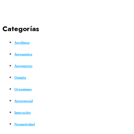
Categorías
Aerolíneas
Aeronautica
Aeropuertos
Opinión
Organismos
Aeroespacial
Innovación
Normatividad