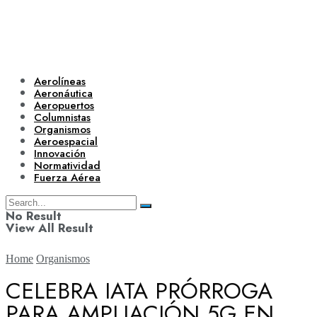
Aerolíneas
Aeronáutica
Aeropuertos
Columnistas
Organismos
Aeroespacial
Innovación
Normatividad
Fuerza Aérea
No Result
View All Result
Home
Organismos
CELEBRA IATA PRÓRROGA
PARA AMPLIACIÓN 5G EN
Aerolíneas