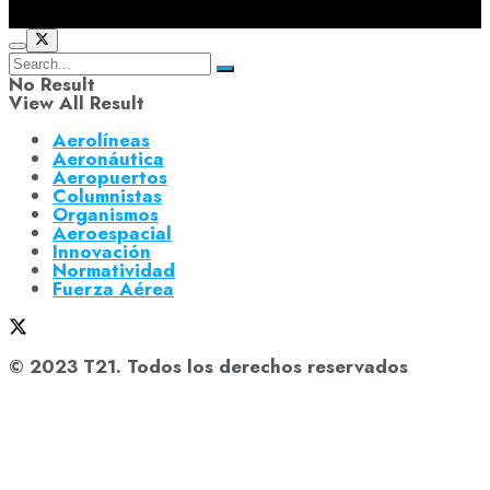
No Result
View All Result
Aerolíneas
Aeronáutica
Aeropuertos
Columnistas
Organismos
Aeroespacial
Innovación
Normatividad
Fuerza Aérea
© 2023 T21. Todos los derechos reservados