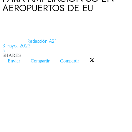
AEROPUERTOS DE EU
Aeronáutica
Aeropuertos
Redacción A21
3 mayo, 2023
5
SHARES
Columnistas
Enviar
Compartir
Compartir
Organismos
Aeroespacial
Innovación