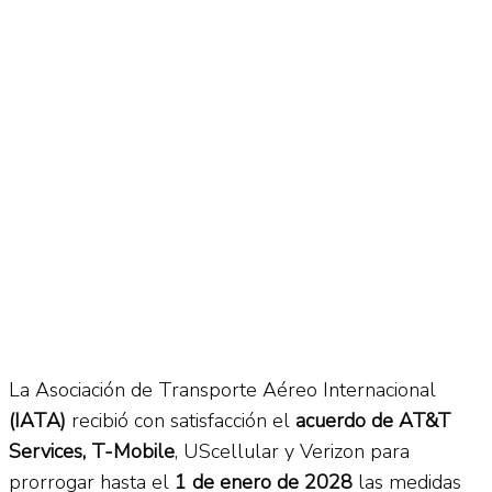
No Result
Normatividad
View All Result
Fuerza Aérea
No Result
View All Result
La Asociación de Transporte Aéreo Internacional
(IATA)
recibió con satisfacción el
acuerdo de AT&T
Services, T-Mobile
, UScellular y Verizon para
prorrogar hasta el
1 de enero de 2028
las medidas