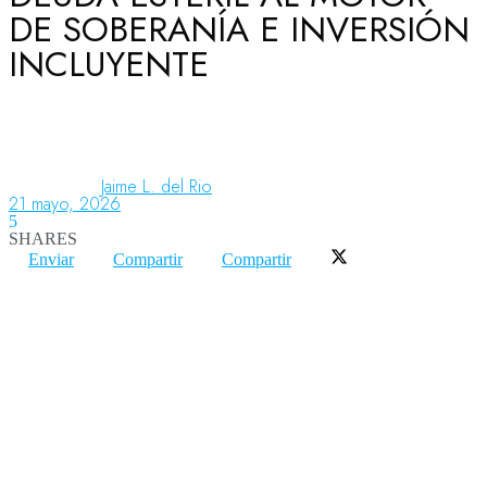
DE SOBERANÍA E INVERSIÓN
INCLUYENTE
Aeronáutica
Aeropuertos
Jaime L. del Rio
21 mayo, 2026
5
Columnistas
SHARES
Enviar
Compartir
Compartir
Organismos
Aeroespacial
Innovación