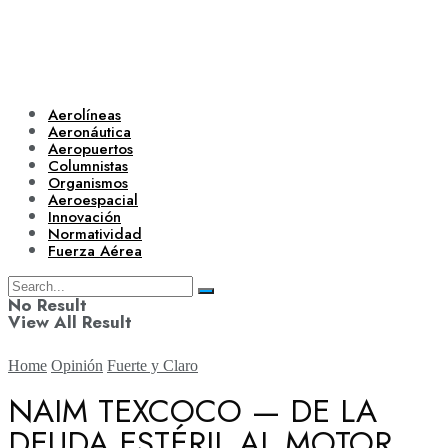
Aerolíneas
Aeronáutica
Aeropuertos
Columnistas
Organismos
Aeroespacial
Innovación
Normatividad
Fuerza Aérea
No Result
View All Result
Home
Opinión
Fuerte y Claro
NAIM TEXCOCO — DE LA
DEUDA ESTÉRIL AL MOTOR
Aerolíneas