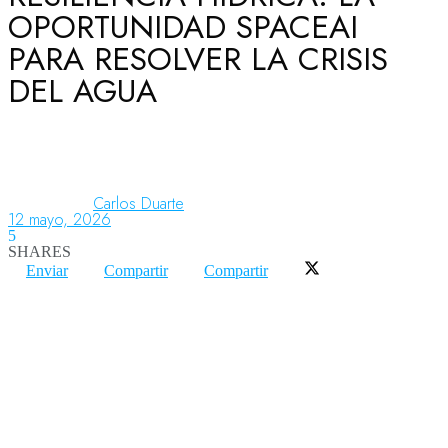
OPORTUNIDAD SPACEAI
PARA RESOLVER LA CRISIS
Aeronáutica
DEL AGUA
Aeropuertos
Carlos Duarte
Columnistas
12 mayo, 2026
5
SHARES
Enviar
Compartir
Compartir
Organismos
Aeroespacial
Innovación