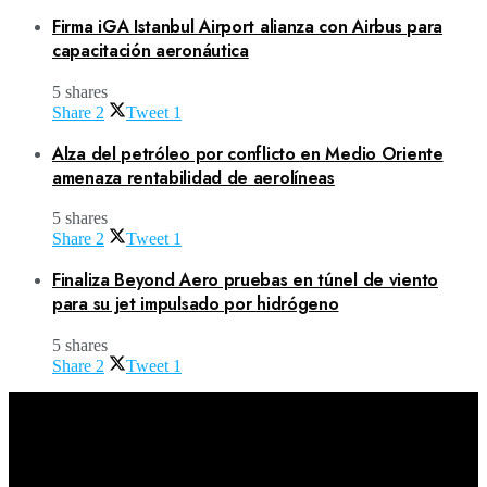
Firma iGA Istanbul Airport alianza con Airbus para
capacitación aeronáutica
5 shares
Share
2
Tweet
1
Alza del petróleo por conflicto en Medio Oriente
amenaza rentabilidad de aerolíneas
5 shares
Share
2
Tweet
1
Finaliza Beyond Aero pruebas en túnel de viento
para su jet impulsado por hidrógeno
5 shares
Share
2
Tweet
1