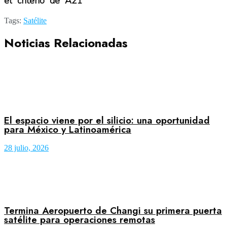
el
criterio
de A21”
Tags:
Satélite
Noticias Relacionadas
El espacio viene por el silicio: una oportunidad
para México y Latinoamérica
28 julio, 2026
Termina Aeropuerto de Changi su primera puerta
satélite para operaciones remotas