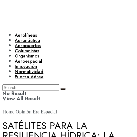
Aerolíneas
Aeronáutica
Aeropuertos
Columnistas
Organismos
Aeroespacial
Innovación
Normatividad
Fuerza Aérea
No Result
View All Result
Home
Opinión
Era Espacial
SATÉLITES PARA LA
RESILIENCIA HÍDRICA: LA
Aerolíneas