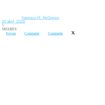
Aeronáutica
Francisco M. McGregor
30 abril, 2026
5
SHARES
Aeropuertos
Enviar
Compartir
Compartir
Columnistas
Organismos
Aeroespacial
Innovación