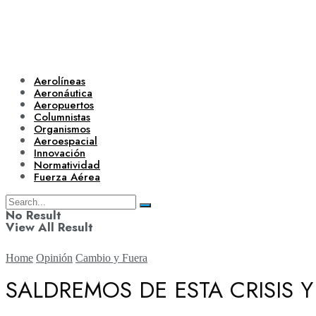
Aerolíneas
Aeronáutica
Aeropuertos
Columnistas
Organismos
Aeroespacial
Innovación
Normatividad
Fuerza Aérea
No Result
View All Result
Home
Opinión
Cambio y Fuera
SALDREMOS DE ESTA CRISIS 
Aerolíneas