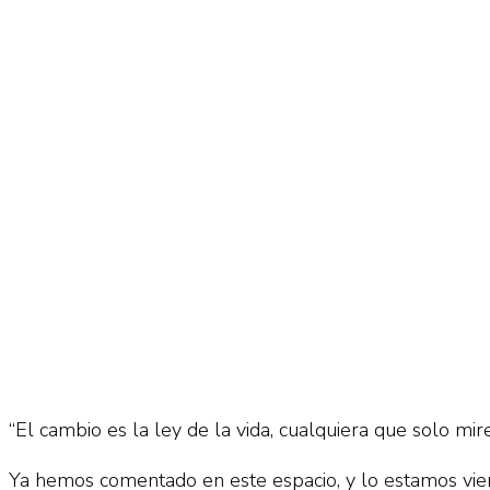
No Result
Normatividad
View All Result
Fuerza Aérea
No Result
View All Result
“El cambio es la ley de la vida, cualquiera que solo mi
Ya hemos comentado en este espacio, y lo estamos viend