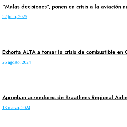
“Malas decisiones”, ponen en crisis a la aviación n
22 julio, 2025
Exhorta ALTA a tomar la crisis de combustible en
26 agosto, 2024
Aprueban acreedores de Braathens Regional Airlin
13 marzo, 2024