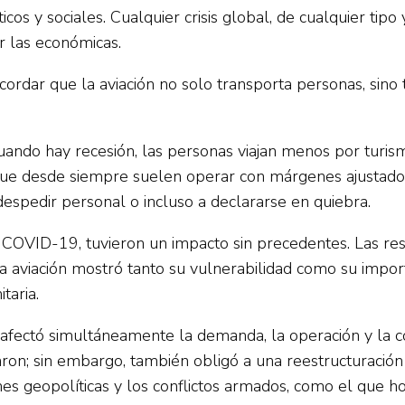
cos y sociales. Cualquier crisis global, de cualquier tip
 las económicas.
cordar que la aviación no solo transporta personas, sin
cuando hay recesión, las personas viajan menos por turis
 que desde siempre suelen operar con márgenes ajustados.
espedir personal o incluso a declararse en quiebra.
de COVID-19, tuvieron un impacto sin precedentes. Las res
 la aviación mostró tanto su vulnerabilidad como su impor
taria.
 afectó simultáneamente la demanda, la operación y la c
aron; sin embargo, también obligó a una reestructuració
es geopolíticas y los conflictos armados, como el que hoy