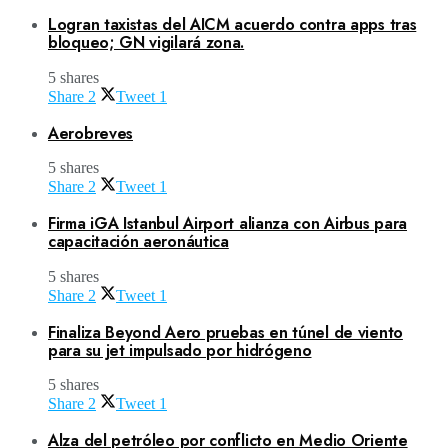
Logran taxistas del AICM acuerdo contra apps tras
bloqueo; GN vigilará zona.
5 shares
Share
2
Tweet
1
Aerobreves
5 shares
Share
2
Tweet
1
Firma iGA Istanbul Airport alianza con Airbus para
capacitación aeronáutica
5 shares
Share
2
Tweet
1
Finaliza Beyond Aero pruebas en túnel de viento
para su jet impulsado por hidrógeno
5 shares
Share
2
Tweet
1
Alza del petróleo por conflicto en Medio Oriente