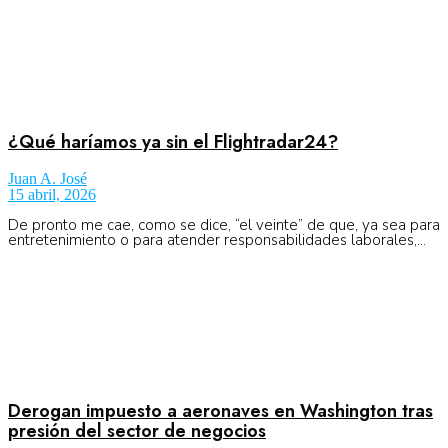
No Result
Normatividad
View All Result
Fuerza Aérea
¿Qué haríamos ya sin el Flightradar24?
Juan A. José
15 abril, 2026
De pronto me cae, como se dice, “el veinte” de que, ya sea para
entretenimiento o para atender responsabilidades laborales,...
No Result
View All Result
Derogan impuesto a aeronaves en Washington tras
presión del sector de negocios