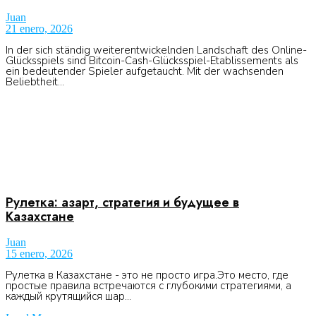
Juan
21 enero, 2026
In der sich ständig weiterentwickelnden Landschaft des Online-
Glücksspiels sind Bitcoin-Cash-Glücksspiel-Etablissements als
ein bedeutender Spieler aufgetaucht. Mit der wachsenden
Beliebtheit...
Рулетка: азарт, стратегия и будущее в
Казахстане
Juan
15 enero, 2026
Рулетка в Казахстане - это не просто игра.Это место, где
простые правила встречаются с глубокими стратегиями, а
каждый крутящийся шар...