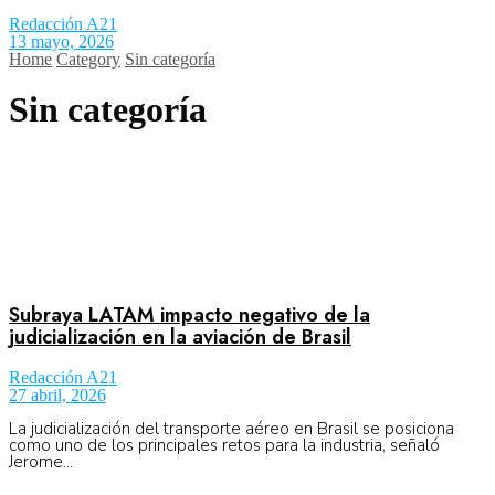
Redacción A21
13 mayo, 2026
Home
Category
Sin categoría
Aeronáutica
Sin categoría
Aeropuertos
Columnistas
Organismos
Subraya LATAM impacto negativo de la
judicialización en la aviación de Brasil
Aeroespacial
Redacción A21
27 abril, 2026
La judicialización del transporte aéreo en Brasil se posiciona
como uno de los principales retos para la industria, señaló
Innovación
Jerome...