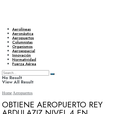
Aerolíneas
Aeronáutica
Aeropuertos
Columnistas
Organismos
Aeroespacial
Innovación
Normatividad
Fuerza Aérea
No Result
View All Result
Home
Aeropuertos
OBTIENE AEROPUERTO REY
ABDULAZIZ NIVEL 4 EN
Aerolíneas