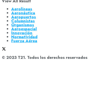
View All Result
Aerolíneas
Aeronáutica
Aeropuertos
Columnistas
Organismos
Aeroespacial
Innovación
Normatividad
Fuerza Aérea
© 2023 T21. Todos los derechos reservados