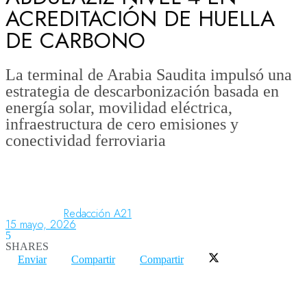
ACREDITACIÓN DE HUELLA
DE CARBONO
Aeronáutica
La terminal de Arabia Saudita impulsó una
estrategia de descarbonización basada en
Aeropuertos
energía solar, movilidad eléctrica,
infraestructura de cero emisiones y
conectividad ferroviaria
Columnistas
Organismos
Redacción A21
15 mayo, 2026
Aeroespacial
5
SHARES
Enviar
Compartir
Compartir
Innovación