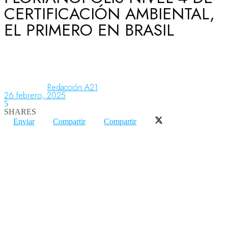
CERTIFICACIÓN AMBIENTAL,
EL PRIMERO EN BRASIL
Aeronáutica
Aeropuertos
Redacción A21
26 febrero, 2025
5
Columnistas
SHARES
Enviar
Compartir
Compartir
Organismos
Aeroespacial
Innovación