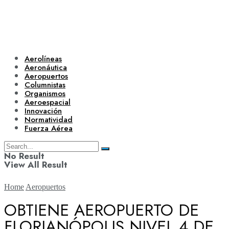
Aerolíneas
Aeronáutica
Aeropuertos
Columnistas
Organismos
Aeroespacial
Innovación
Normatividad
Fuerza Aérea
No Result
View All Result
Home
Aeropuertos
OBTIENE AEROPUERTO DE
FLORIANÓPOLIS NIVEL 4 DE
Aerolíneas