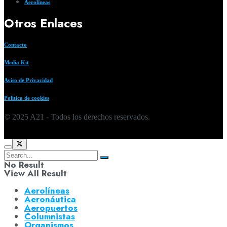
Aerolíneas
Otros Enlaces
Contacto
Media Kit
Aviso de Privacidad
Política de cookies
© 2025 A21 - Todos los derechos reservados.
No Result
View All Result
Aerolíneas
Aeronáutica
Aeropuertos
Columnistas
Organismos