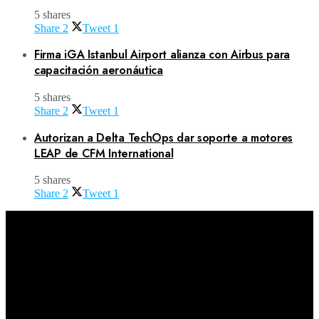
5 shares
Share
2
Tweet
1
Firma iGA Istanbul Airport alianza con Airbus para
capacitación aeronáutica
5 shares
Share
2
Tweet
1
Autorizan a Delta TechOps dar soporte a motores
LEAP de CFM International
5 shares
Share
2
Tweet
1