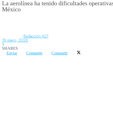
La aerolínea ha tenido dificultades operativa
México
Aeronáutica
Aeropuertos
Redacción A21
18 mayo, 2026
5
SHARES
Columnistas
Enviar
Compartir
Compartir
Organismos
Aeroespacial
Innovación