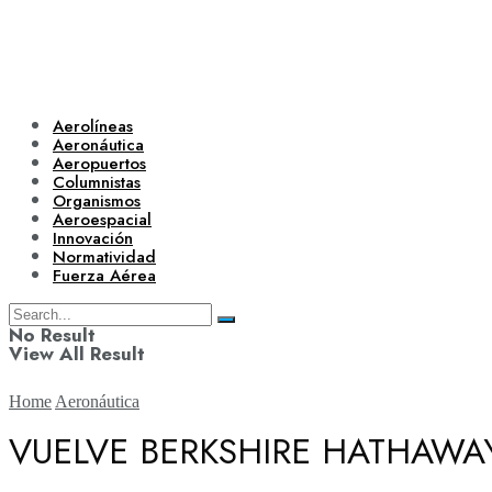
Aerolíneas
Aeronáutica
Aeropuertos
Columnistas
Organismos
Aeroespacial
Innovación
Normatividad
Fuerza Aérea
No Result
View All Result
Home
Aeronáutica
VUELVE BERKSHIRE HATHAWA
Aerolíneas