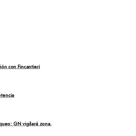
ón con Fincantieri
tencia
queo; GN vigilará zona.