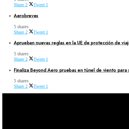
Share
2
Tweet
1
Aerobreves
5 shares
Share
2
Tweet
1
Aprueban nuevas reglas en la UE de protección de viaj
5 shares
Share
2
Tweet
1
Finaliza Beyond Aero pruebas en túnel de viento para 
5 shares
Share
2
Tweet
1