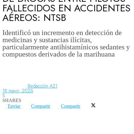
FALLECIDOS EN ACCIDENTES
AÉREOS: NTSB
Aeronáutica
Identificó un incremento en detección de
medicinas y sustancias ilícitas,
Aeropuertos
particularmente antihistamínicos sedantes y
compuestos derivados de la marihuana
Columnistas
Organismos
Redacción A21
18 mayo, 2026
5
SHARES
Aeroespacial
Enviar
Compartir
Compartir
Innovación