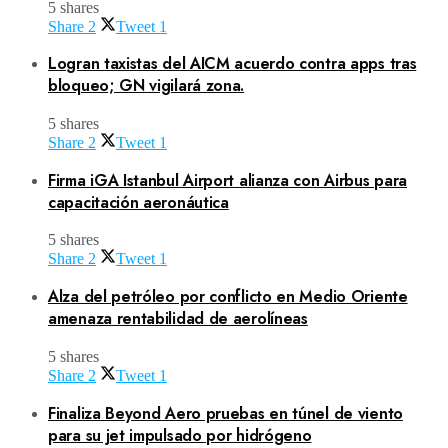
5 shares
Share
2
Tweet
1
Logran taxistas del AICM acuerdo contra apps tras
bloqueo; GN vigilará zona.
5 shares
Share
2
Tweet
1
Firma iGA Istanbul Airport alianza con Airbus para
capacitación aeronáutica
5 shares
Share
2
Tweet
1
Alza del petróleo por conflicto en Medio Oriente
amenaza rentabilidad de aerolíneas
5 shares
Share
2
Tweet
1
Finaliza Beyond Aero pruebas en túnel de viento
para su jet impulsado por hidrógeno