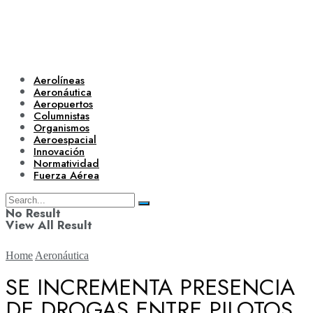
Aerolíneas
Aeronáutica
Aeropuertos
Columnistas
Organismos
Aeroespacial
Innovación
Normatividad
Fuerza Aérea
No Result
View All Result
Home
Aeronáutica
SE INCREMENTA PRESENCIA
DE DROGAS ENTRE PILOTOS
Aerolíneas