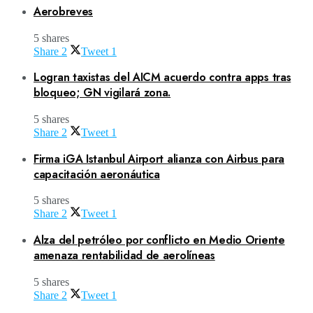
Aerobreves
5 shares
Share
2
Tweet
1
Logran taxistas del AICM acuerdo contra apps tras
bloqueo; GN vigilará zona.
5 shares
Share
2
Tweet
1
Firma iGA Istanbul Airport alianza con Airbus para
capacitación aeronáutica
5 shares
Share
2
Tweet
1
Alza del petróleo por conflicto en Medio Oriente
amenaza rentabilidad de aerolíneas
5 shares
Share
2
Tweet
1