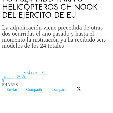
HELICÓPTEROS CHINOOK
DEL EJÉRCITO DE EU
Aeronáutica
La adjudicación viene precedida de otras
dos ocurridas el año pasado y hasta el
Aeropuertos
momento la institución ya ha recibido seis
modelos de los 24 totales
Columnistas
Organismos
Redacción A21
16 abril, 2026
5
SHARES
Aeroespacial
Enviar
Compartir
Compartir
Innovación