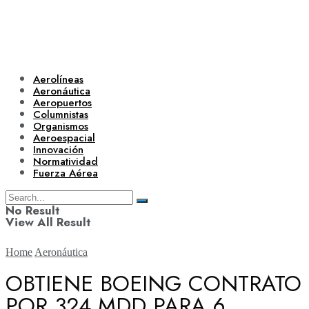
Aerolíneas
Aeronáutica
Aeropuertos
Columnistas
Organismos
Aeroespacial
Innovación
Normatividad
Fuerza Aérea
No Result
View All Result
Home
Aeronáutica
OBTIENE BOEING CONTRATO
POR 324 MDD PARA 6
Aerolíneas