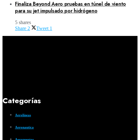
Finaliza Beyond Aero pruebas en túnel de viento
para su jet impulsado por hidrógeno
5 shares
Share
2
Tweet
1
Categorías
Aerolíneas
Aeronautica
Aeropuertos